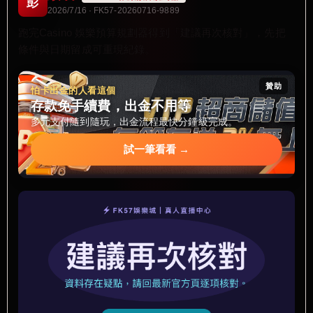
彭
2026/7/16 · FK57-20260716-9889
跑完Casino 娛樂預算規劃器得到「建議再次核對」，先把
條件與日期留成可重現紀錄。
贊助
怕卡出金的人看這個
存款免手續費，出金不用等
多元支付隨到隨玩，出金流程最快分鐘級完成。
試一筆看看 →