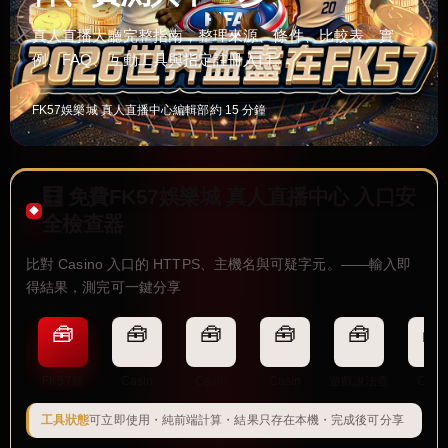
真人直播大廳完整指南，整理來源、條件、比較表、實
例、FAQ、互動工具與指定註冊入口。
FK57娛樂城 真人直播中心編輯部
約 15 分鐘
🧮 免費FK57娛樂城 真人直播中心 入口安
全檢查器
比對 Casino 入口的 HTTPS、主機名與可疑字元。——輸入即
得結果，測完可一鍵分享
🧰
🧰
🧰
🧰
🧰
🧰
FK57娛
Casin
Casin
Casin
遊戲說法查
Casi
工具狀態
可立即使用・純前端計算・結果只存在本機・完成後可分享