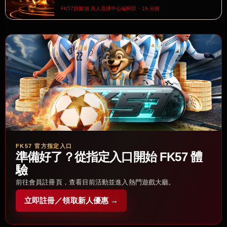
FK57娛樂城 真人直播中心編輯部・16 分鐘
FK57 官方指定入口
準備好了？從指定入口開始 FK57 體
驗
前往會員註冊頁，查看目前活動並進入熱門遊戲大廳。
立即註冊／領取新人優惠 →