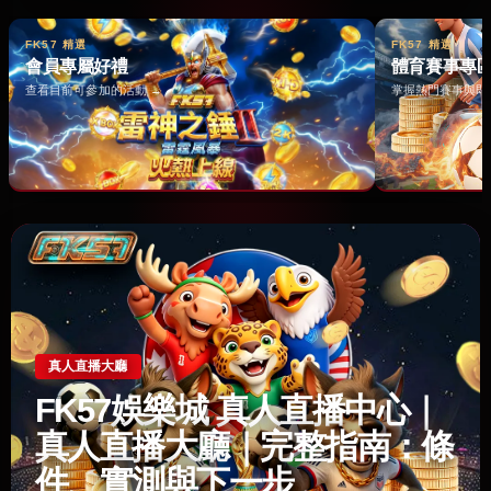
FK57 精選
FK57 精選
會員專屬好禮
體育賽事專
查看目前可參加的活動 →
掌握熱門賽事與即
真人直播大廳
FK57娛樂城 真人直播中心｜
真人直播大廳｜完整指南：條
件、實測與下一步