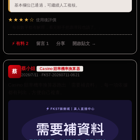
基本欄位已通過，可繼續人工複核。
★★★★☆
使用後評價
每個數字都有解釋，看完順手把原理段也讀了。
⚡ 有料 2
留言 1
分享
開啟貼文 →
蔡小姐
Casino 賠率機率換算器
蔡
2026/7/11 · FK57-20260711-0621
Casino 賠率機率換算器跑出「需要補資料」，每一項依據
都有列出，方便自己複查。