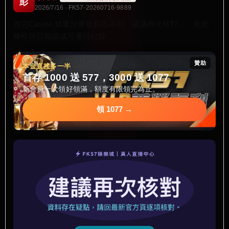
彭
2026/7/16 · FK57-20260716-9889
跑完Casino 娛樂預算規劃器得到「建議再次核對」，先把
條件與日期留成可重現紀錄。
贊助
本金直接多一半
首存 1000 送 577，3000 送 1077
新會員一次領好領滿，額度有限領完為止。
領 1077 →