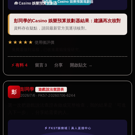
🧰 Casino 娛樂預算規劃器
彭同學的Casino 娛樂預算規劃器結果：建議再次核對
資料存在疑點，請回最新官方頁逐項核對。
★★★★★
使用後評價
免費還做到這樣，已收進書籤慢慢研究。
⚡ 有料 4
留言 3
分享
開啟貼文 →
彭同學
遊戲說法查證表
彭
2026/7/6 · FK57-20260706-6244
第一次把遊戲說法查證表做成完整檢查，我的結果是「可進
入下一步」，分享給需要的人。