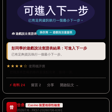
🧰 遊戲說法查證表
彭同學的遊戲說法查證表結果：可進入下一步
已有足夠資訊執行一個最小下一步。
★★★★☆
使用後評價
把我原本忽略的條件直接點出來，值得一測。
⚡ 有料 24
留言 2
分享
開啟貼文 →
曾桑
Casino 裝置相容性檢查
曾
2026/7/6 · FK57-20260706-6391