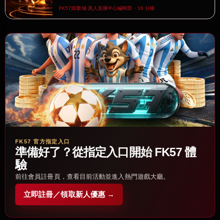
FK57娛樂城 真人直播中心編輯部・16 分鐘
FK57 官方指定入口
準備好了？從指定入口開始 FK57 體
驗
前往會員註冊頁，查看目前活動並進入熱門遊戲大廳。
立即註冊／領取新人優惠 →