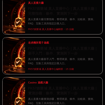
真人直播大廳
FK57娛樂城 真人直播中心｜真人直播大廳｜
完整指南：條件、實測與下一步
真人直播大廳完整指南，整理來源、條件、比較表、實例、
FAQ、互動工具與指定註冊入口。
FK57娛樂城 真人直播中心編輯部・15 分鐘
老虎機與電子遊戲
FK57娛樂城 真人直播中心｜真人直播大廳｜
新手入門：條件、實測與下一步
真人直播大廳新手入門，整理來源、條件、比較表、實例、
FAQ、互動工具與指定註冊入口。
FK57娛樂城 真人直播中心編輯部・15 分鐘
Casino 遊戲大廳
FK57娛樂城 真人直播中心｜真人直播大廳｜
實測步驟：條件、實測與下一步
真人直播大廳實測步驟，整理來源、條件、比較表、實例、
FAQ、互動工具與指定註冊入口。