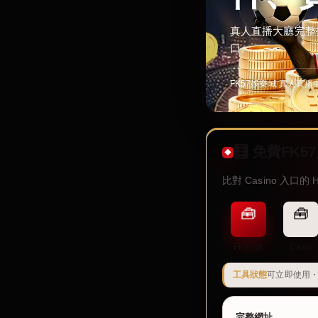
真人直播大廳完整
口。
FK57娛樂城 真人直
🧮 免費FK
比對 Casino 入
🧰
🧰
FK57娛
Casin
工具狀態
可立即使用
完整網址