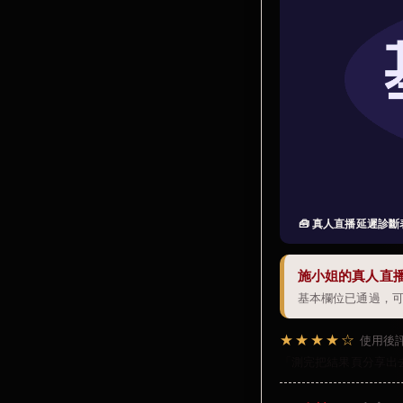
🧰 真人直播延遲診斷
施小姐的真人直
基本欄位已通過，
★★★★☆
使用後
測完把結果頁分享出