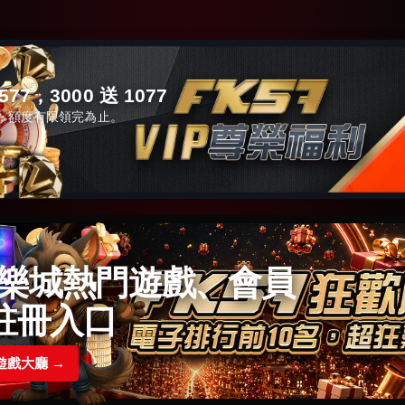
577，3000 送 1077
，額度有限領完為止。
7娛樂城熱門遊戲、會員
註冊入口
遊戲大廳 →