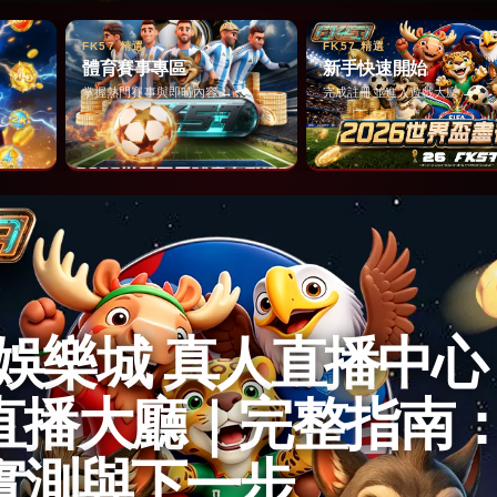
FK57 精選
FK57 精選
體育賽事專區
新手快速開始
掌握熱門賽事與即時內容 →
完成註冊並進入遊戲大廳 →
7娛樂城 真人直播中心
直播大廳｜完整指南
實測與下一步