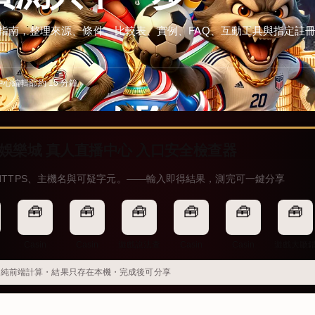
指南，整理來源、條件、比較表、實例、FAQ、互動工具與指定註
播中心編輯部
約 15 分鐘
57娛樂城 真人直播中心 入口安全檢查器
口的 HTTPS、主機名與可疑字元。——輸入即得結果，測完可一鍵分享
🧰
🧰
🧰
🧰
🧰
🧰
Casin
Casin
遊戲說法查
Casin
Casin
遊戲大廳
・純前端計算・結果只存在本機・完成後可分享