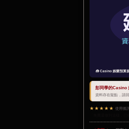
🧰 Casino 娛樂預
彭同學的Casi
資料存在疑點，請
★★★★★
使用後
免費還做到這樣，已