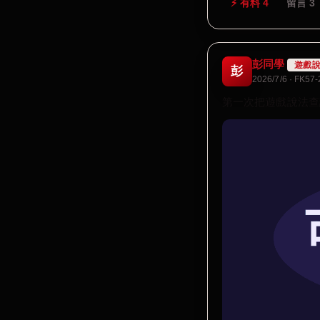
⚡ 有料 4
留言 3
彭同學
遊戲
彭
2026/7/6 · FK57
第一次把遊戲說法查