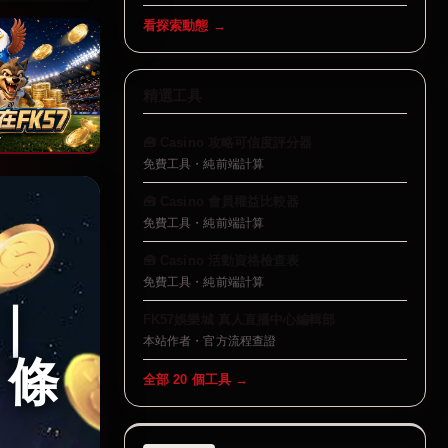
看探索動態 →
精選工具
🧰 Casino 攻略可信度評分器
免費工具・純前端計算
🧰 Casino 會員權益比較器
免費工具・純前端計算
🧰 Casino 活動資格檢查表
免費工具・純前端計算
｜
FK57娛樂城 真人直播中心編輯部
本站作者・官方流程查證
：條
全部 20 個工具 →