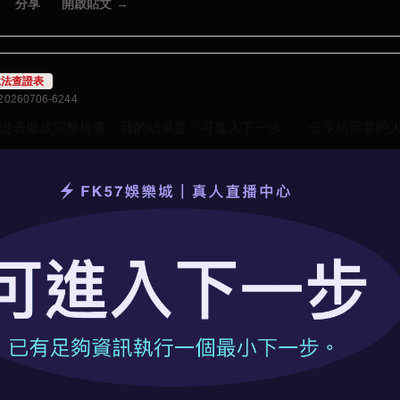
分享
開啟貼文 →
說法查證表
-20260706-6244
證表做成完整檢查，我的結果是「可進入下一步」，分享給需要的