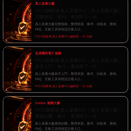
真人直播大廳
FK57娛樂城 真人直播中心｜真人直播大廳｜
完整指南：條件、實測與下一步
真人直播大廳完整指南，整理來源、條件、比較表、實例、
FAQ、互動工具與指定註冊入口。
FK57娛樂城 真人直播中心編輯部・15 分鐘
老虎機與電子遊戲
FK57娛樂城 真人直播中心｜真人直播大廳｜
新手入門：條件、實測與下一步
真人直播大廳新手入門，整理來源、條件、比較表、實例、
FAQ、互動工具與指定註冊入口。
FK57娛樂城 真人直播中心編輯部・15 分鐘
Casino 遊戲大廳
FK57娛樂城 真人直播中心｜真人直播大廳｜
實測步驟：條件、實測與下一步
真人直播大廳實測步驟，整理來源、條件、比較表、實例、
FAQ、互動工具與指定註冊入口。