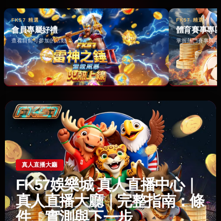
FK57 精選
FK57 精選
會員專屬好禮
體育賽事專
查看目前可參加的活動 →
掌握熱門賽事與即
真人直播大廳
FK57娛樂城 真人直播中心｜
真人直播大廳｜完整指南：條
件、實測與下一步