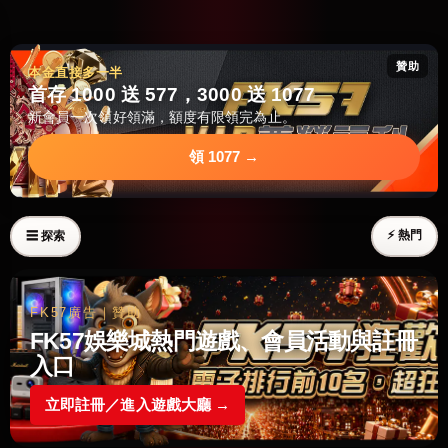
贊助
本金直接多一半
首存 1000 送 577，3000 送 1077
新會員一次領好領滿，額度有限領完為止。
領 1077 →
⚡ 熱門
☰ 探索
FK57廣告｜贊助
FK57娛樂城熱門遊戲、會員活動與註冊
入口
立即註冊／進入遊戲大廳 →