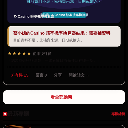
🔁 Casino 賠率機率換算器
蔡小姐的Casino 賠率機率換算器結果：需要補資料
目前資料不足，先補齊來源、日期或輸入。
★★★★★
使用後評價
結果頁做得很清楚，一眼看懂目前條件落在哪一型。
⚡ 有料 19
留言 0
分享
開啟貼文 →
看全部動態 →
最新專欄
專欄總覽