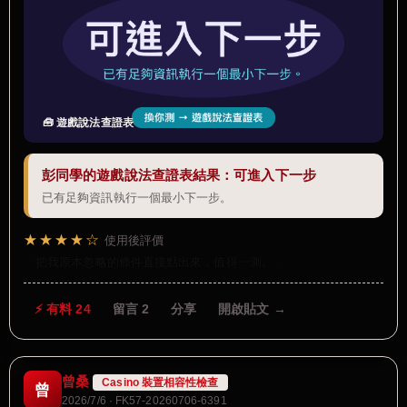
🧰 遊戲說法查證表
彭同學的遊戲說法查證表結果：可進入下一步
已有足夠資訊執行一個最小下一步。
★★★★☆
使用後評價
把我原本忽略的條件直接點出來，值得一測。
⚡ 有料 24
留言 2
分享
開啟貼文 →
曾桑
Casino 裝置相容性檢查
曾
2026/7/6 · FK57-20260706-6391