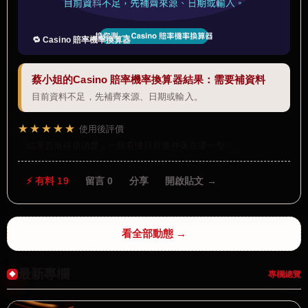
🔁 Casino 賠率機率換算器
蔡小姐的Casino 賠率機率換算器結果：需要補資料
目前資料不足，先補齊來源、日期或輸入。
★★★★★
使用後評價
結果頁做得很清楚，一眼看懂目前條件落在哪一型。
⚡ 有料 19
留言 0
分享
開啟貼文 →
看全部動態 →
最新專欄
專欄總覽