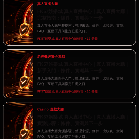
真人直播大廳
FK57娛樂城 真人直播中心｜真人直播大廳｜
完整指南：條件、實測與下一步
真人直播大廳完整指南，整理來源、條件、比較表、實例、
FAQ、互動工具與指定註冊入口。
FK57娛樂城 真人直播中心編輯部・15 分鐘
老虎機與電子遊戲
FK57娛樂城 真人直播中心｜真人直播大廳｜
新手入門：條件、實測與下一步
真人直播大廳新手入門，整理來源、條件、比較表、實例、
FAQ、互動工具與指定註冊入口。
FK57娛樂城 真人直播中心編輯部・15 分鐘
Casino 遊戲大廳
FK57娛樂城 真人直播中心｜真人直播大廳｜
實測步驟：條件、實測與下一步
真人直播大廳實測步驟，整理來源、條件、比較表、實例、
FAQ、互動工具與指定註冊入口。