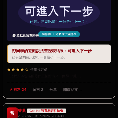
🧰 遊戲說法查證表
彭同學的遊戲說法查證表結果：可進入下一步
已有足夠資訊執行一個最小下一步。
★★★★☆
使用後評價
把我原本忽略的條件直接點出來，值得一測。
⚡ 有料 24
留言 2
分享
開啟貼文 →
曾桑
Casino 裝置相容性檢查
曾
2026/7/6 · FK57-20260706-6391