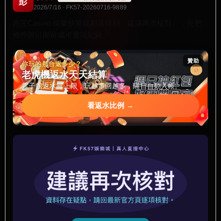
彭
2026/7/16 · FK57-20260716-9889
跑完Casino 娛樂預算規劃器得到「建議再次核對」，先把
條件與日期留成可重現紀錄。
贊助
你玩的那台返多少？
老虎機返水天天結算
電子館返水無上限，玩越多回越多，隔日自動入帳。
看返水比例 →