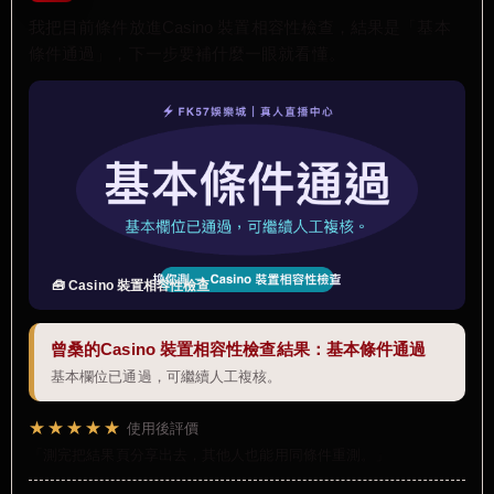
我把目前條件放進Casino 裝置相容性檢查，結果是「基本
條件通過」，下一步要補什麼一眼就看懂。
🧰 Casino 裝置相容性檢查
曾桑的Casino 裝置相容性檢查結果：基本條件通過
基本欄位已通過，可繼續人工複核。
★★★★★
使用後評價
測完把結果頁分享出去，其他人也能用同條件重測。