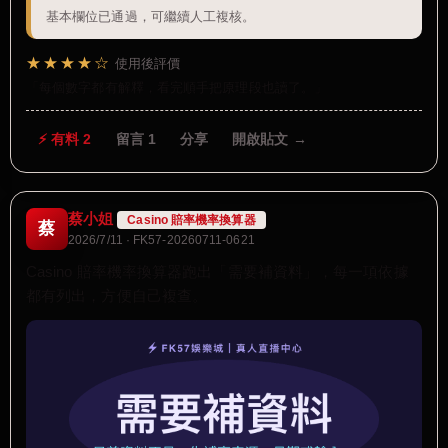
基本欄位已通過，可繼續人工複核。
★★★★☆
使用後評價
每個數字都有解釋，看完順手把原理段也讀了。
⚡ 有料 2
留言 1
分享
開啟貼文 →
蔡小姐
Casino 賠率機率換算器
蔡
2026/7/11 · FK57-20260711-0621
Casino 賠率機率換算器跑出「需要補資料」，每一項依據
都有列出，方便自己複查。