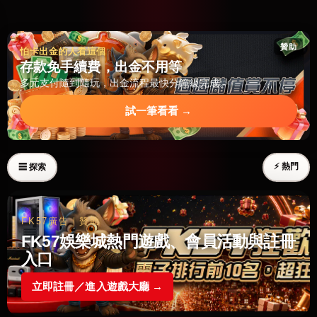
贊助
怕卡出金的人看這個
存款免手續費，出金不用等
多元支付隨到隨玩，出金流程最快分鐘級完成。
試一筆看看 →
⚡ 熱門
☰ 探索
FK57廣告｜贊助
FK57娛樂城熱門遊戲、會員活動與註冊
入口
立即註冊／進入遊戲大廳 →