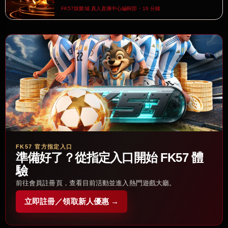
FK57娛樂城 真人直播中心編輯部・16 分鐘
FK57 官方指定入口
準備好了？從指定入口開始 FK57 體
驗
前往會員註冊頁，查看目前活動並進入熱門遊戲大廳。
立即註冊／領取新人優惠 →