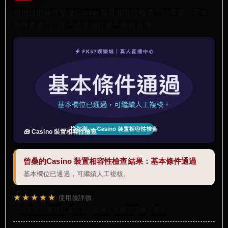
我把目前條件放進Casino 裝置相容性檢查，結果是「基本
條件通過」，下一步要補什麼一眼就看懂。
🧰 Casino 裝置相容性檢查
曾桑的Casino 裝置相容性檢查結果：基本條件通過
基本欄位已通過，可繼續人工複核。
★★★★★
使用後評價
測完把結果頁分享出去，其他人也能用同條件重測。