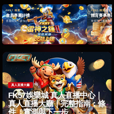
FK57 精選
FK57 精選
會員專屬好禮
體育賽事專
查看目前可參加的活動 →
掌握熱門賽事與即
真人直播大廳
FK57娛樂城 真人直播中心｜
真人直播大廳｜完整指南：條
件、實測與下一步