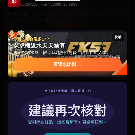
彭
2026/7/16 · FK57-20260716-9889
跑完Casino 娛樂預算規劃器得到「建議再次核對」，先把
條件與日期留成可重現紀錄。
贊助
你玩的那台返多少？
老虎機返水天天結算
電子館返水無上限，玩越多回越多，隔日自動入帳。
看返水比例 →