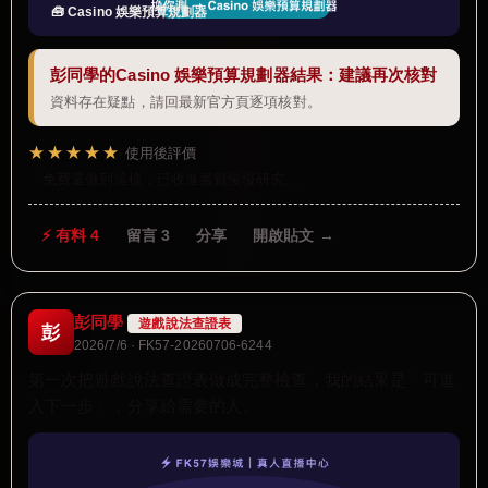
🧰 Casino 娛樂預算規劃器
彭同學的Casino 娛樂預算規劃器結果：建議再次核對
資料存在疑點，請回最新官方頁逐項核對。
★★★★★
使用後評價
免費還做到這樣，已收進書籤慢慢研究。
⚡ 有料 4
留言 3
分享
開啟貼文 →
彭同學
遊戲說法查證表
彭
2026/7/6 · FK57-20260706-6244
第一次把遊戲說法查證表做成完整檢查，我的結果是「可進
入下一步」，分享給需要的人。