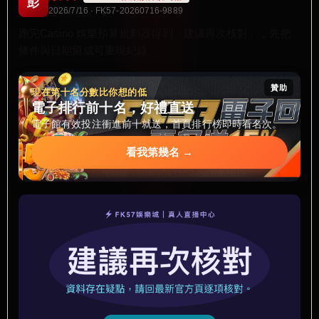
彭
2026/7/16 · FK57-20260716-9889
跑完Casino 娛樂預算規劃器得到「建議再次核對」，先把
條件與日期留成可重現紀錄。
贊助
現在第十名分數比你想的低
電子排行前十名，好禮直送
電子館有效投注衝進前十就送，首頁排行榜即時看名次。
看我第幾名 →