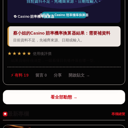
🔁 Casino 賠率機率換算器
蔡小姐的Casino 賠率機率換算器結果：需要補資料
目前資料不足，先補齊來源、日期或輸入。
★★★★★
使用後評價
結果頁做得很清楚，一眼看懂目前條件落在哪一型。
⚡ 有料 19
留言 0
分享
開啟貼文 →
看全部動態 →
最新專欄
專欄總覽