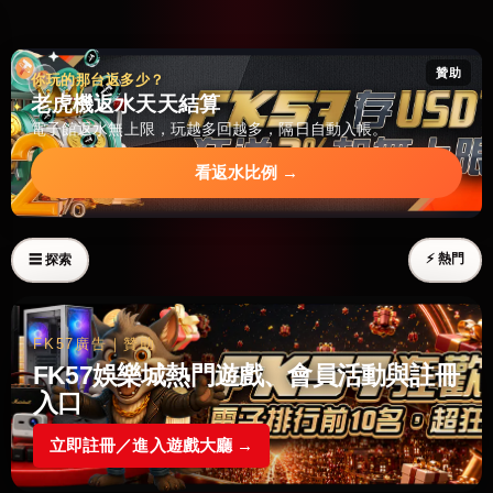
贊助
你玩的那台返多少？
老虎機返水天天結算
電子館返水無上限，玩越多回越多，隔日自動入帳。
看返水比例 →
⚡ 熱門
☰ 探索
FK57廣告｜贊助
FK57娛樂城熱門遊戲、會員活動與註冊
入口
立即註冊／進入遊戲大廳 →