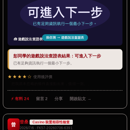
🧰 遊戲說法查證表
彭同學的遊戲說法查證表結果：可進入下一步
已有足夠資訊執行一個最小下一步。
★★★★☆
使用後評價
把我原本忽略的條件直接點出來，值得一測。
⚡ 有料 24
留言 2
分享
開啟貼文 →
曾桑
Casino 裝置相容性檢查
曾
2026/7/6 · FK57-20260706-6391