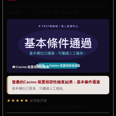
我把目前條件放進Casino 裝置相容性檢查，結果是「基本
條件通過」，下一步要補什麼一眼就看懂。
🧰 Casino 裝置相容性檢查
曾桑的Casino 裝置相容性檢查結果：基本條件通過
基本欄位已通過，可繼續人工複核。
★★★★★
使用後評價
測完把結果頁分享出去，其他人也能用同條件重測。