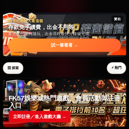
贊助
怕卡出金的人看這個
存款免手續費，出金不用等
多元支付隨到隨玩，出金流程最快分鐘級完成。
試一筆看看 →
⚡ 熱門
☰ 探索
FK57廣告｜贊助
FK57娛樂城熱門遊戲、會員活動與註冊
入口
立即註冊／進入遊戲大廳 →