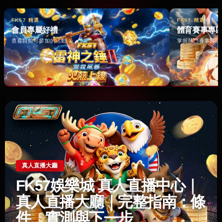
FK57 精選
FK57 精選
會員專屬好禮
體育賽事專
查看目前可參加的活動 →
掌握熱門賽事與即
真人直播大廳
FK57娛樂城 真人直播中心｜
真人直播大廳｜完整指南：條
件、實測與下一步