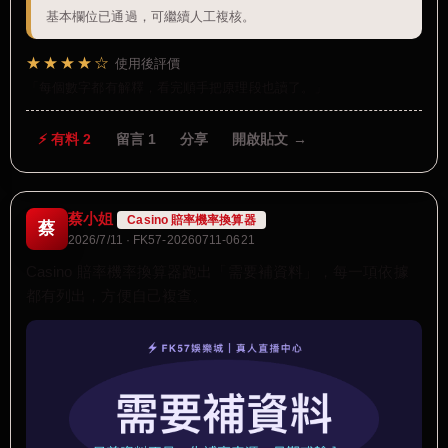
基本欄位已通過，可繼續人工複核。
★★★★☆
使用後評價
每個數字都有解釋，看完順手把原理段也讀了。
⚡ 有料 2
留言 1
分享
開啟貼文 →
蔡小姐
Casino 賠率機率換算器
蔡
2026/7/11 · FK57-20260711-0621
Casino 賠率機率換算器跑出「需要補資料」，每一項依據
都有列出，方便自己複查。