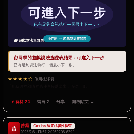
🧰 遊戲說法查證表
彭同學的遊戲說法查證表結果：可進入下一步
已有足夠資訊執行一個最小下一步。
★★★★☆
使用後評價
把我原本忽略的條件直接點出來，值得一測。
⚡ 有料 24
留言 2
分享
開啟貼文 →
曾桑
Casino 裝置相容性檢查
曾
2026/7/6 · FK57-20260706-6391