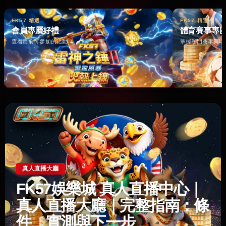
FK57 精選
FK57 精選
會員專屬好禮
體育賽事專
查看目前可參加的活動 →
掌握熱門賽事與即
真人直播大廳
FK57娛樂城 真人直播中心｜
真人直播大廳｜完整指南：條
件、實測與下一步