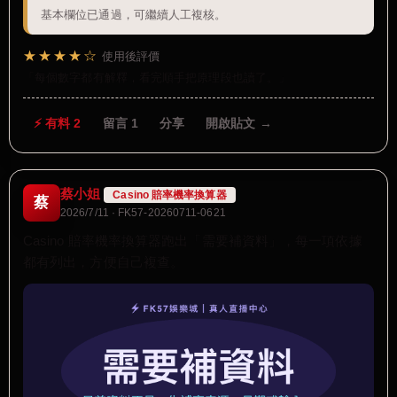
基本欄位已通過，可繼續人工複核。
★★★★☆
使用後評價
每個數字都有解釋，看完順手把原理段也讀了。
⚡ 有料 2
留言 1
分享
開啟貼文 →
蔡小姐
Casino 賠率機率換算器
蔡
2026/7/11 · FK57-20260711-0621
Casino 賠率機率換算器跑出「需要補資料」，每一項依據
都有列出，方便自己複查。