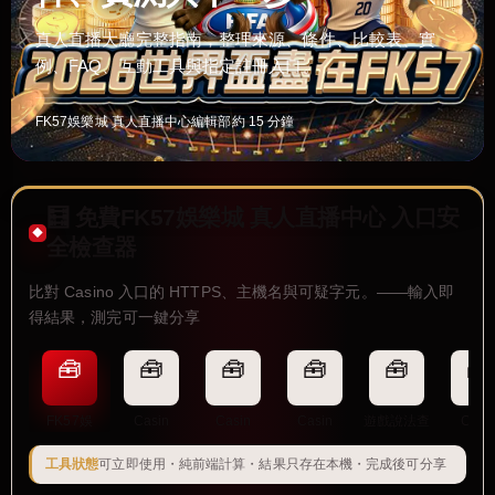
真人直播大廳完整指南，整理來源、條件、比較表、實
例、FAQ、互動工具與指定註冊入口。
FK57娛樂城 真人直播中心編輯部
約 15 分鐘
🧮 免費FK57娛樂城 真人直播中心 入口安
全檢查器
比對 Casino 入口的 HTTPS、主機名與可疑字元。——輸入即
得結果，測完可一鍵分享
🧰
🧰
🧰
🧰
🧰
🧰
FK57娛
Casin
Casin
Casin
遊戲說法查
Casi
工具狀態
可立即使用・純前端計算・結果只存在本機・完成後可分享