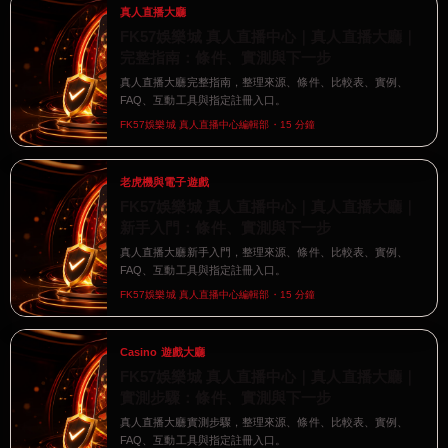
真人直播大廳
FK57娛樂城 真人直播中心｜真人直播大廳｜
完整指南：條件、實測與下一步
真人直播大廳完整指南，整理來源、條件、比較表、實例、
FAQ、互動工具與指定註冊入口。
FK57娛樂城 真人直播中心編輯部・15 分鐘
老虎機與電子遊戲
FK57娛樂城 真人直播中心｜真人直播大廳｜
新手入門：條件、實測與下一步
真人直播大廳新手入門，整理來源、條件、比較表、實例、
FAQ、互動工具與指定註冊入口。
FK57娛樂城 真人直播中心編輯部・15 分鐘
Casino 遊戲大廳
FK57娛樂城 真人直播中心｜真人直播大廳｜
實測步驟：條件、實測與下一步
真人直播大廳實測步驟，整理來源、條件、比較表、實例、
FAQ、互動工具與指定註冊入口。