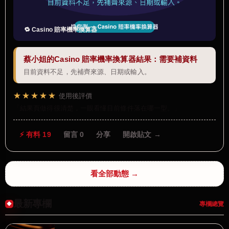
🔁 Casino 賠率機率換算器
蔡小姐的Casino 賠率機率換算器結果：需要補資料
目前資料不足，先補齊來源、日期或輸入。
★★★★★
使用後評價
結果頁做得很清楚，一眼看懂目前條件落在哪一型。
⚡ 有料 19
留言 0
分享
開啟貼文 →
看全部動態 →
最新專欄
專欄總覽