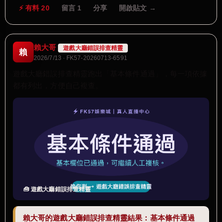
⚡ 有料 20
留言 1
分享
開啟貼文 →
賴大哥
遊戲大廳錯誤排查精靈
賴
2026/7/13 · FK57-20260713-6591
遊戲大廳錯誤排查精靈跑出「基本條件通過」，每一項依據
都有列出，方便自己複查。
🧰 遊戲大廳錯誤排查精靈
賴大哥的遊戲大廳錯誤排查精靈結果：基本條件通過