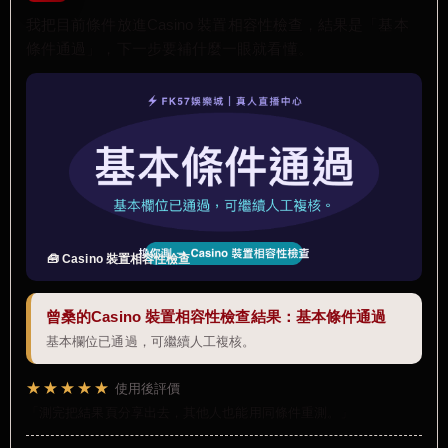
我把目前條件放進Casino 裝置相容性檢查，結果是「基本
條件通過」，下一步要補什麼一眼就看懂。
🧰 Casino 裝置相容性檢查
曾桑的Casino 裝置相容性檢查結果：基本條件通過
基本欄位已通過，可繼續人工複核。
★★★★★
使用後評價
測完把結果頁分享出去，其他人也能用同條件重測。