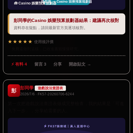
🧰 Casino 娛樂預算規劃器
彭同學的Casino 娛樂預算規劃器結果：建議再次核對
資料存在疑點，請回最新官方頁逐項核對。
★★★★★
使用後評價
免費還做到這樣，已收進書籤慢慢研究。
⚡ 有料 4
留言 3
分享
開啟貼文 →
彭同學
遊戲說法查證表
彭
2026/7/6 · FK57-20260706-6244
第一次把遊戲說法查證表做成完整檢查，我的結果是「可進
入下一步」，分享給需要的人。