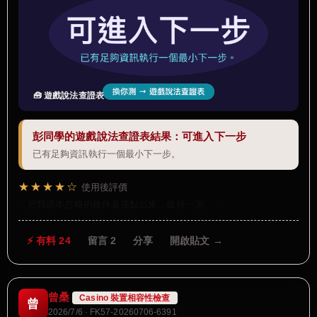
🧰 遊戲說法查證表
彭同學的遊戲說法查證表結果：可進入下一步
已有足夠資訊執行一個最小下一步。
★★★★☆
使用後評價
把我原本忽略的條件直接點出來，值得一測。
⚡ 有料 24
留言 2
分享
開啟貼文 →
曾桑
Casino 裝置相容性檢查
曾
2026/7/6 · FK57-20260706-6391