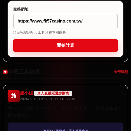
完整網址
請貼完整網址，工具只在本機解析
開始計算
今日工具結果
全部動態
施小姐
真人直播延遲診斷表
施
2026/7/18 · FK57-20260718-1230
同一組資料再測一次仍是「基本條件通過」，比只靠印象判
斷清楚很多。