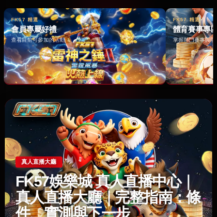
FK57 精選
FK57 精選
會員專屬好禮
體育賽事專
查看目前可參加的活動 →
掌握熱門賽事與即
真人直播大廳
FK57娛樂城 真人直播中心｜
真人直播大廳｜完整指南：條
件、實測與下一步