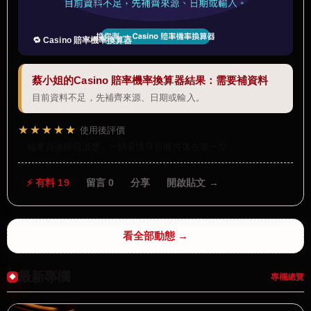
🔁 Casino 賠率機率換算器
蔡小姐的Casino 賠率機率換算器結果：需要補資料
目前資料不足，先補齊來源、日期或輸入。
★★★★★
使用後評價
結果頁做得很清楚，一眼看懂目前條件落在哪一型。
⚡ 有料 19
留言 0
分享
開啟貼文 →
看全部動態 →
最新專欄
專欄總覽