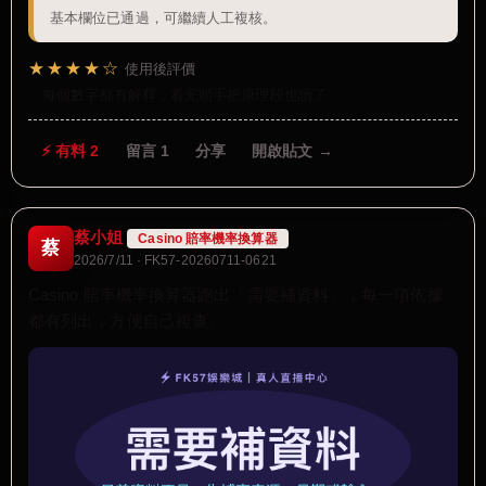
基本欄位已通過，可繼續人工複核。
★★★★☆
使用後評價
每個數字都有解釋，看完順手把原理段也讀了。
⚡ 有料 2
留言 1
分享
開啟貼文 →
蔡小姐
Casino 賠率機率換算器
蔡
2026/7/11 · FK57-20260711-0621
Casino 賠率機率換算器跑出「需要補資料」，每一項依據
都有列出，方便自己複查。