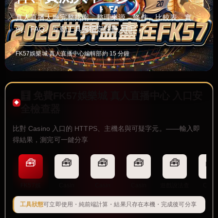
真人直播大廳完整指南，整理來源、條件、比較表、實
例、FAQ、互動工具與指定註冊入口。
FK57娛樂城 真人直播中心編輯部
約 15 分鐘
🧮 免費FK57娛樂城 真人直播中心 入口安
全檢查器
比對 Casino 入口的 HTTPS、主機名與可疑字元。——輸入即
得結果，測完可一鍵分享
🧰
🧰
🧰
🧰
🧰
🧰
FK57娛
Casin
Casin
Casin
遊戲說法查
Casi
工具狀態
可立即使用・純前端計算・結果只存在本機・完成後可分享