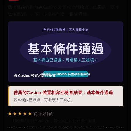
我把目前條件放進Casino 裝置相容性檢查，結果是「基本
條件通過」，下一步要補什麼一眼就看懂。
🧰 Casino 裝置相容性檢查
曾桑的Casino 裝置相容性檢查結果：基本條件通過
基本欄位已通過，可繼續人工複核。
★★★★★
使用後評價
測完把結果頁分享出去，其他人也能用同條件重測。