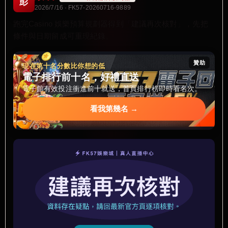
彭
2026/7/16 · FK57-20260716-9889
跑完Casino 娛樂預算規劃器得到「建議再次核對」，先把
條件與日期留成可重現紀錄。
贊助
現在第十名分數比你想的低
電子排行前十名，好禮直送
電子館有效投注衝進前十就送，首頁排行榜即時看名次。
看我第幾名 →