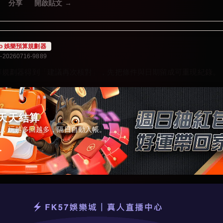
分享
開啟貼文 →
ino 娛樂預算規劃器
7-20260716-9889
娛樂預算規劃器得到「建議再次核對」，先把條件與日期留成可重現紀錄。
？
天天結算
限，玩越多回越多，隔日自動入帳。
→