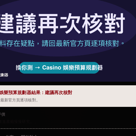
算規劃器
no 娛樂預算規劃器結果：建議再次核對
回最新官方頁逐項核對。
評價
收進書籤慢慢研究。