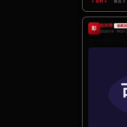
⚡ 有料 4
留言 3
彭同學
遊戲
彭
2026/7/6 · FK57
第一次把遊戲說法查