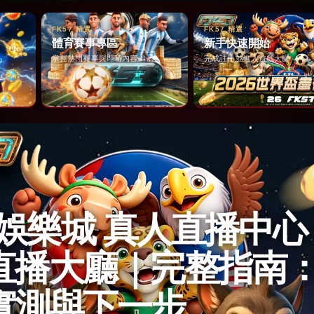
FK57 精選
FK57 精選
體育賽事專區
新手快速開始
掌握熱門賽事與即時內容 →
完成註冊並進入遊戲大廳 →
7娛樂城 真人直播中心
直播大廳｜完整指南
實測與下一步