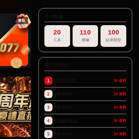
平台數據
贊助
20
110
100
工具
專欄
結果類型
熱門結果排行
1
建議再次核對
30 有料
2
需要補資料
30 有料
3
需要補資料
30 有料
4
基本條件通過
30 有料
5
需要補資料
30 有料