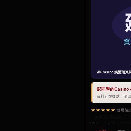
🧰 Casino 娛樂預
彭同學的Casi
資料存在疑點，請
★★★★★
使用後
免費還做到這樣，已