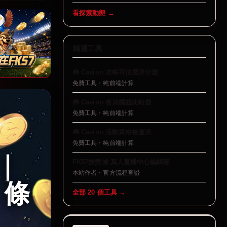
看探索動態 →
精選工具
🧰 Casino 攻略可信度評分器
免費工具・純前端計算
🧰 Casino 會員權益比較器
免費工具・純前端計算
🧰 Casino 活動資格檢查表
免費工具・純前端計算
｜
FK57娛樂城 真人直播中心編輯部
本站作者・官方流程查證
：條
全部 20 個工具 →