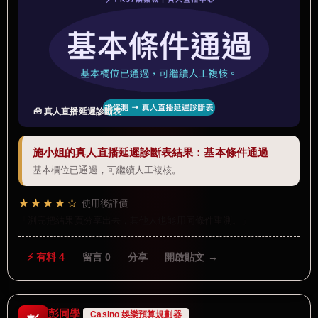
🧰 真人直播延遲診斷表
施小姐的真人直播延遲診斷表結果：基本條件通過
基本欄位已通過，可繼續人工複核。
★★★★☆
使用後評價
測完把結果頁分享出去，其他人也能用同條件重測。
⚡ 有料 4
留言 0
分享
開啟貼文 →
彭同學
Casino 娛樂預算規劃器