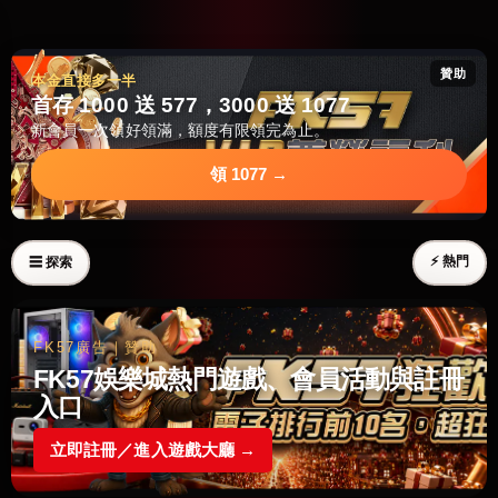
贊助
本金直接多一半
首存 1000 送 577，3000 送 1077
新會員一次領好領滿，額度有限領完為止。
領 1077 →
⚡ 熱門
☰ 探索
FK57廣告｜贊助
FK57娛樂城熱門遊戲、會員活動與註冊
入口
立即註冊／進入遊戲大廳 →