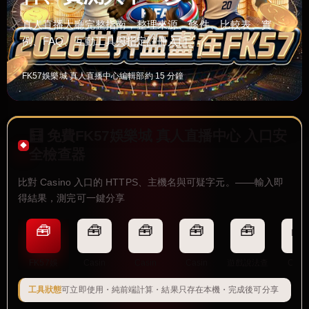
真人直播大廳完整指南，整理來源、條件、比較表、實
例、FAQ、互動工具與指定註冊入口。
FK57娛樂城 真人直播中心編輯部
約 15 分鐘
🧮 免費FK57娛樂城 真人直播中心 入口安
全檢查器
比對 Casino 入口的 HTTPS、主機名與可疑字元。——輸入即
得結果，測完可一鍵分享
🧰
🧰
🧰
🧰
🧰
🧰
FK57娛
Casin
Casin
Casin
遊戲說法查
Casi
工具狀態
可立即使用・純前端計算・結果只存在本機・完成後可分享