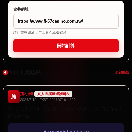
完整網址
請貼完整網址，工具只在本機解析
開始計算
今日工具結果
全部動態
施小姐
真人直播延遲診斷表
施
2026/7/18 · FK57-20260718-1230
同一組資料再測一次仍是「基本條件通過」，比只靠印象判
斷清楚很多。