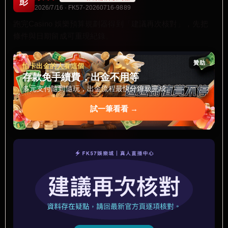
彭
2026/7/16 · FK57-20260716-9889
跑完Casino 娛樂預算規劃器得到「建議再次核對」，先把
條件與日期留成可重現紀錄。
贊助
怕卡出金的人看這個
存款免手續費，出金不用等
多元支付隨到隨玩，出金流程最快分鐘級完成。
試一筆看看 →