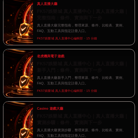
真人直播大廳
FK57娛樂城 真人直播中心｜真人直播大廳｜
完整指南：條件、實測與下一步
真人直播大廳完整指南，整理來源、條件、比較表、實例、
FAQ、互動工具與指定註冊入口。
FK57娛樂城 真人直播中心編輯部・15 分鐘
老虎機與電子遊戲
FK57娛樂城 真人直播中心｜真人直播大廳｜
新手入門：條件、實測與下一步
真人直播大廳新手入門，整理來源、條件、比較表、實例、
FAQ、互動工具與指定註冊入口。
FK57娛樂城 真人直播中心編輯部・15 分鐘
Casino 遊戲大廳
FK57娛樂城 真人直播中心｜真人直播大廳｜
實測步驟：條件、實測與下一步
真人直播大廳實測步驟，整理來源、條件、比較表、實例、
FAQ、互動工具與指定註冊入口。