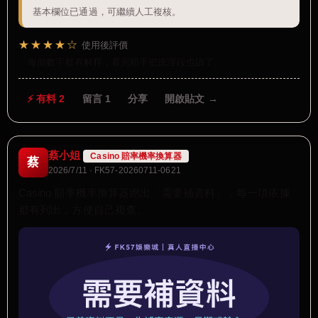
基本欄位已通過，可繼續人工複核。
★★★★☆
使用後評價
每個數字都有解釋，看完順手把原理段也讀了。
⚡ 有料 2
留言 1
分享
開啟貼文 →
蔡小姐
Casino 賠率機率換算器
蔡
2026/7/11 · FK57-20260711-0621
Casino 賠率機率換算器跑出「需要補資料」，每一項依據
都有列出，方便自己複查。