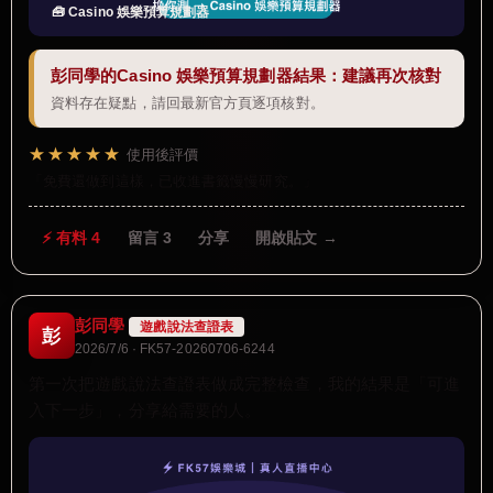
🧰 Casino 娛樂預算規劃器
彭同學的Casino 娛樂預算規劃器結果：建議再次核對
資料存在疑點，請回最新官方頁逐項核對。
★★★★★
使用後評價
免費還做到這樣，已收進書籤慢慢研究。
⚡ 有料 4
留言 3
分享
開啟貼文 →
彭同學
遊戲說法查證表
彭
2026/7/6 · FK57-20260706-6244
第一次把遊戲說法查證表做成完整檢查，我的結果是「可進
入下一步」，分享給需要的人。