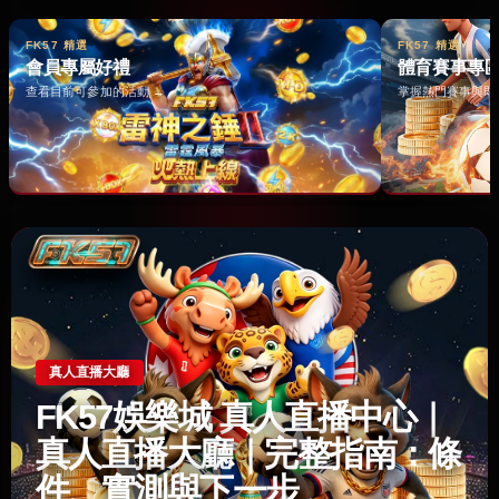
FK57 精選
FK57 精選
會員專屬好禮
體育賽事專
查看目前可參加的活動 →
掌握熱門賽事與即
真人直播大廳
FK57娛樂城 真人直播中心｜
真人直播大廳｜完整指南：條
件、實測與下一步