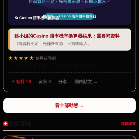
🔁 Casino 賠率機率換算器
蔡小姐的Casino 賠率機率換算器結果：需要補資料
目前資料不足，先補齊來源、日期或輸入。
★★★★★
使用後評價
結果頁做得很清楚，一眼看懂目前條件落在哪一型。
⚡ 有料 19
留言 0
分享
開啟貼文 →
看全部動態 →
最新專欄
專欄總覽