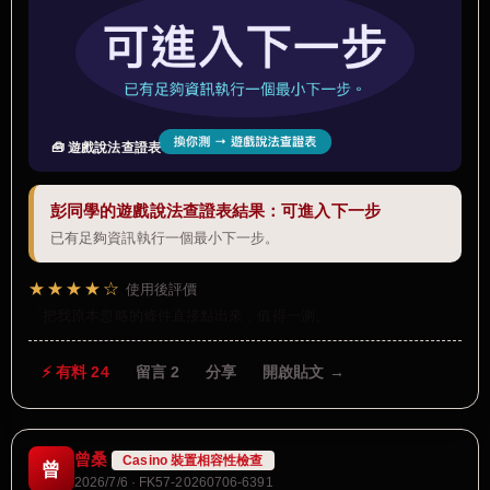
🧰 遊戲說法查證表
彭同學的遊戲說法查證表結果：可進入下一步
已有足夠資訊執行一個最小下一步。
★★★★☆
使用後評價
把我原本忽略的條件直接點出來，值得一測。
⚡ 有料 24
留言 2
分享
開啟貼文 →
曾桑
Casino 裝置相容性檢查
曾
2026/7/6 · FK57-20260706-6391