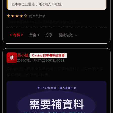
基本欄位已通過，可繼續人工複核。
★★★★☆
使用後評價
每個數字都有解釋，看完順手把原理段也讀了。
⚡ 有料 2
留言 1
分享
開啟貼文 →
蔡小姐
Casino 賠率機率換算器
蔡
2026/7/11 · FK57-20260711-0621
Casino 賠率機率換算器跑出「需要補資料」，每一項依據
都有列出，方便自己複查。