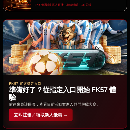
FK57娛樂城 真人直播中心編輯部・16 分鐘
FK57 官方指定入口
準備好了？從指定入口開始 FK57 體
驗
前往會員註冊頁，查看目前活動並進入熱門遊戲大廳。
立即註冊／領取新人優惠 →