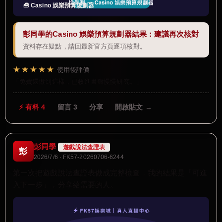
🧰 Casino 娛樂預算規劃器
彭同學的Casino 娛樂預算規劃器結果：建議再次核對
資料存在疑點，請回最新官方頁逐項核對。
★★★★★
使用後評價
免費還做到這樣，已收進書籤慢慢研究。
⚡ 有料 4
留言 3
分享
開啟貼文 →
彭同學
遊戲說法查證表
彭
2026/7/6 · FK57-20260706-6244
第一次把遊戲說法查證表做成完整檢查，我的結果是「可進
入下一步」，分享給需要的人。