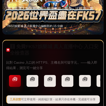
真人直播大廳完整指南，整理來源、條件、比較表、實
例、FAQ、互動工具與指定註冊入口。
FK57娛樂城 真人直播中心編輯部
約 15 分鐘
🧮 免費FK57娛樂城 真人直播中心 入口安
全檢查器
比對 Casino 入口的 HTTPS、主機名與可疑字元。——輸入即
得結果，測完可一鍵分享
🧰
🧰
🧰
🧰
🧰
🧰
FK57娛
Casin
Casin
Casin
遊戲說法查
Casi
工具狀態
可立即使用・純前端計算・結果只存在本機・完成後可分享