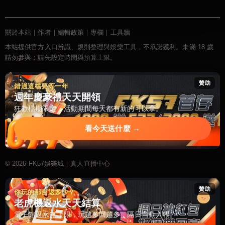
關於本站
｜
作者
｜
編輯政策
｜
專欄
｜
工具牆
本站提供官方入口辨識、規則整理與娛樂工具，不承諾獲利。未滿 18 歲
請勿參與；請先設定時間與預算上限。
贊助
錯過這檔要等一年
週年慶豪禮天天開領
狂歡檔期限定，活動期間每天都有新的可以拿。
看今天送什麼 →
© 2026 FK57娛樂城｜真人直播中心
贊助
你玩的那台返多少？
老虎機返水天天結算
電子館返水無上限，玩越多回越多，隔日自動入帳。