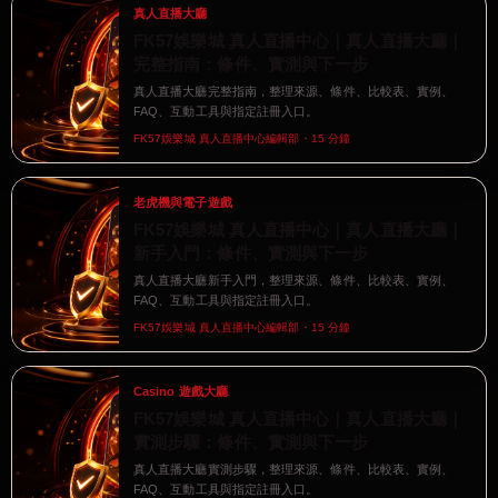
真人直播大廳
FK57娛樂城 真人直播中心｜真人直播大廳｜
完整指南：條件、實測與下一步
真人直播大廳完整指南，整理來源、條件、比較表、實例、
FAQ、互動工具與指定註冊入口。
FK57娛樂城 真人直播中心編輯部・15 分鐘
老虎機與電子遊戲
FK57娛樂城 真人直播中心｜真人直播大廳｜
新手入門：條件、實測與下一步
真人直播大廳新手入門，整理來源、條件、比較表、實例、
FAQ、互動工具與指定註冊入口。
FK57娛樂城 真人直播中心編輯部・15 分鐘
Casino 遊戲大廳
FK57娛樂城 真人直播中心｜真人直播大廳｜
實測步驟：條件、實測與下一步
真人直播大廳實測步驟，整理來源、條件、比較表、實例、
FAQ、互動工具與指定註冊入口。