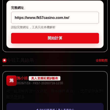
完整網址
請貼完整網址，工具只在本機解析
開始計算
今日工具結果
全部動態
施小姐
真人直播延遲診斷表
施
2026/7/18 · FK57-20260718-1230
同一組資料再測一次仍是「基本條件通過」，比只靠印象判
斷清楚很多。