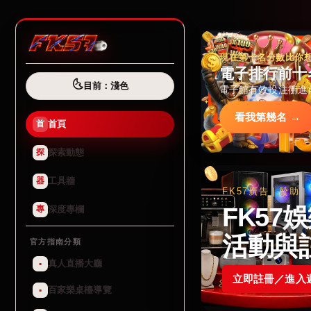
現在第十名分數比你
電子排行前十
🌜
目前：淺色
電子館有效投注衝進
看我第幾名 →
首
首頁
探
探索動態
器
工具牆
FK57廣告｜贊助
FK5
專
深度專欄
活動與
官方指南分類
真人直播大廳
▪
立即註冊／進入
百家樂桌檯導覽
▪