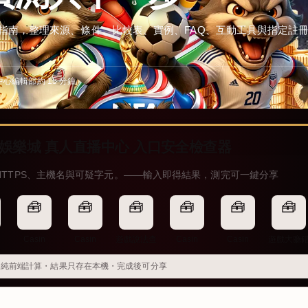
指南，整理來源、條件、比較表、實例、FAQ、互動工具與指定註
播中心編輯部
約 15 分鐘
57娛樂城 真人直播中心 入口安全檢查器
口的 HTTPS、主機名與可疑字元。——輸入即得結果，測完可一鍵分享
🧰
🧰
🧰
🧰
🧰
🧰
Casin
Casin
遊戲說法查
Casin
Casin
遊戲大廳
・純前端計算・結果只存在本機・完成後可分享