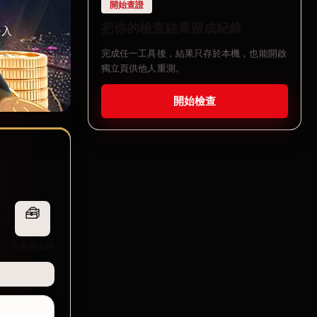
開始查證
把你的檢查結果留成紀錄
冊入
完成任一工具後，結果只存於本機，也能開啟
獨立頁供他人重測。
開始檢查
🧰
🧰
🧰
🔁
🧰
📡
錯
百家樂桌檯
真人直播延
真人百家樂
Casin
Casin
真人桌流程