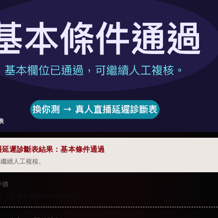
表
播延遲診斷表結果：基本條件通過
可繼續人工複核。
評價
去，其他人也能用同條件重測。