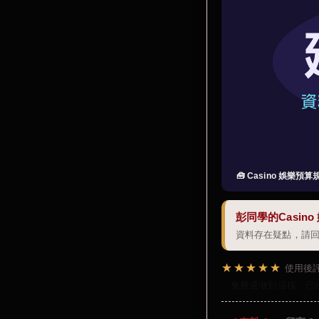
🧰 Casino 娛樂預
彭同學的Casi
資料存在疑點，請
★★★★★
使用後
免費還做到這樣，已