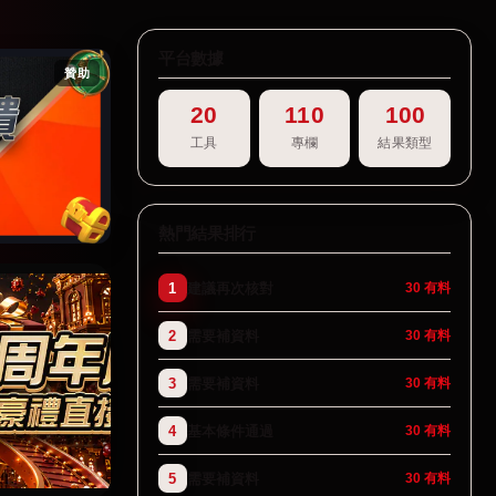
平台數據
贊助
20
110
100
工具
專欄
結果類型
熱門結果排行
1
建議再次核對
30 有料
2
需要補資料
30 有料
3
需要補資料
30 有料
4
基本條件通過
30 有料
5
需要補資料
30 有料