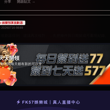
分享
開啟貼文 →
ino 娛樂預算規劃器
7-20260716-9889
娛樂預算規劃器得到「建議再次核對」，先把條件與日期留成可重現紀錄。
天天開領
活動期間每天都有新的可以拿。
 →