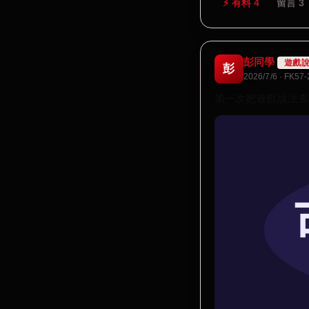
⚡ 有料 4
留言 3
彭同學
遊戲
彭
2026/7/6 · FK57
第一次把遊戲說法查