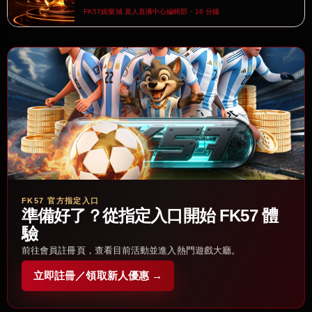
FK57娛樂城 真人直播中心編輯部・16 分鐘
FK57 官方指定入口
準備好了？從指定入口開始 FK57 體
驗
前往會員註冊頁，查看目前活動並進入熱門遊戲大廳。
立即註冊／領取新人優惠 →