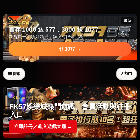
贊助
本金直接多一半
首存 1000 送 577，3000 送 1077
新會員一次領好領滿，額度有限領完為止。
領 1077 →
⚡ 熱門
☰ 探索
FK57廣告｜贊助
FK57娛樂城熱門遊戲、會員活動與註冊
入口
立即註冊／進入遊戲大廳 →