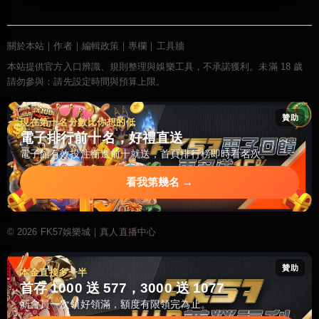
關於本站
｜
作者
｜
編輯政策
｜
專欄
｜
工具牆
本站提供官方入口辨識、規則整理與娛樂工具，不承諾獲利。未滿 18 歲
請勿參與；請先設定時間與預算上限。
贊助
現在第十名分數比你想的低
電子排行前十名，好禮直送
電子館有效投注衝進前十就送，首頁排行榜即時看名次。
看我第幾名 →
© 2026 FK57娛樂城｜真人直播中心
贊助
本金直接多一半
首存 1000 送 577，3000 送 1077
新會員一次領好領滿，額度有限領完為止。