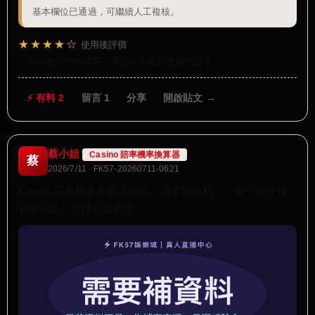
基本欄位已通過，可繼續人工複核。
★★★★☆
使用後評價
每個數字都有解釋，看完順手把原理段也讀了。
⚡ 有料 2
留言 1
分享
開啟貼文 →
蔡小姐
Casino 賠率機率換算器
蔡
2026/7/11 · FK57-20260711-0621
Casino 賠率機率換算器跑出「需要補資料」，每一項依據
都有列出，方便自己複查。