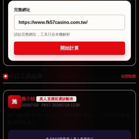
完整網址
請貼完整網址，工具只在本機解析
開始計算
今日工具結果
全部動態
施小姐
真人直播延遲診斷表
施
2026/7/18 · FK57-20260718-1230
同一組資料再測一次仍是「基本條件通過」，比只靠印象判
斷清楚很多。