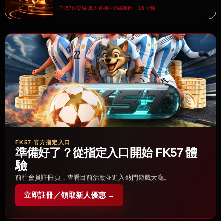
FK57娛樂城 真人直播中心編輯部・16 分鐘
FK57 官方指定入口
準備好了？從指定入口開始 FK57 體
驗
前往會員註冊頁，查看目前活動並進入熱門遊戲大廳。
立即註冊／領取新人優惠 →