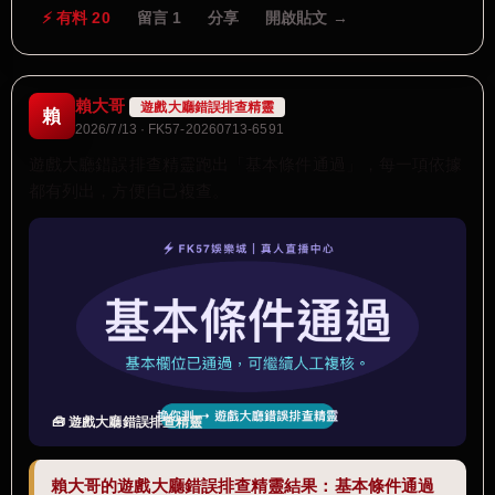
⚡ 有料 20
留言 1
分享
開啟貼文 →
賴大哥
遊戲大廳錯誤排查精靈
賴
2026/7/13 · FK57-20260713-6591
遊戲大廳錯誤排查精靈跑出「基本條件通過」，每一項依據
都有列出，方便自己複查。
🧰 遊戲大廳錯誤排查精靈
賴大哥的遊戲大廳錯誤排查精靈結果：基本條件通過