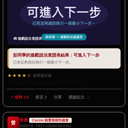
🧰 遊戲說法查證表
彭同學的遊戲說法查證表結果：可進入下一步
已有足夠資訊執行一個最小下一步。
★★★★☆
使用後評價
把我原本忽略的條件直接點出來，值得一測。
⚡ 有料 24
留言 2
分享
開啟貼文 →
曾桑
Casino 裝置相容性檢查
曾
2026/7/6 · FK57-20260706-6391