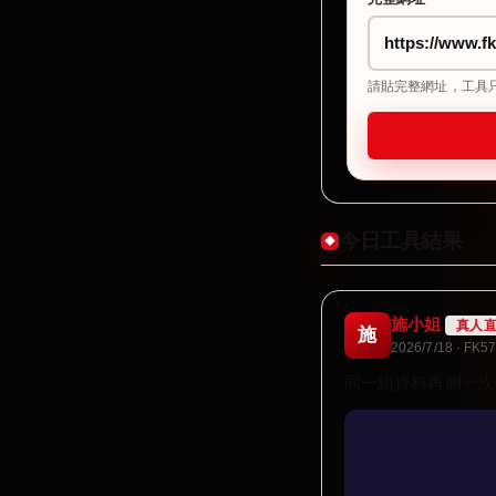
請貼完整網址，工具
今日工具結果
施小姐
真人
施
2026/7/18 · FK5
同一組資料再測一次