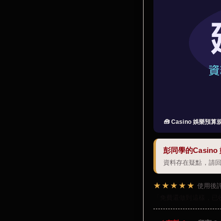
🧰 Casino 娛樂預
彭同學的Casi
資料存在疑點，請
★★★★★
使用後
免費還做到這樣，已