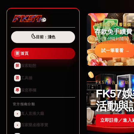
怕卡出金的人看這個
存款免手續費
🌜
目前：淺色
多元支付隨到隨玩，
試一筆看看 →
首
首頁
探
探索動態
器
工具牆
FK57廣告｜贊助
FK5
專
深度專欄
活動與
官方指南分類
真人直播大廳
▪
立即註冊／進入
百家樂桌檯導覽
▪