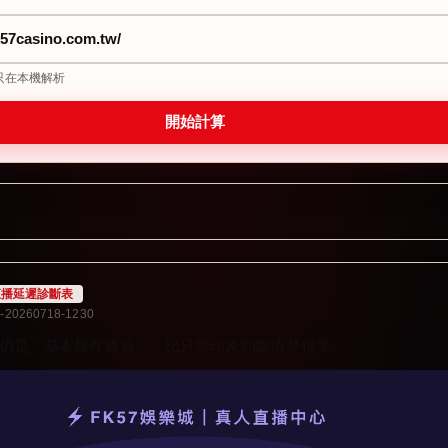
只在本機解析
開始計算
直播延遲診斷表
7-20260718-1230
仍是「基本條件通過」，比只靠印象判斷清楚很多。