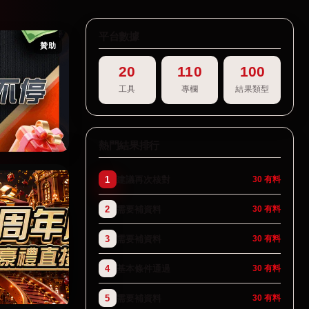
平台數據
贊助
20
110
100
工具
專欄
結果類型
熱門結果排行
1
建議再次核對
30 有料
2
需要補資料
30 有料
3
需要補資料
30 有料
4
基本條件通過
30 有料
5
需要補資料
30 有料