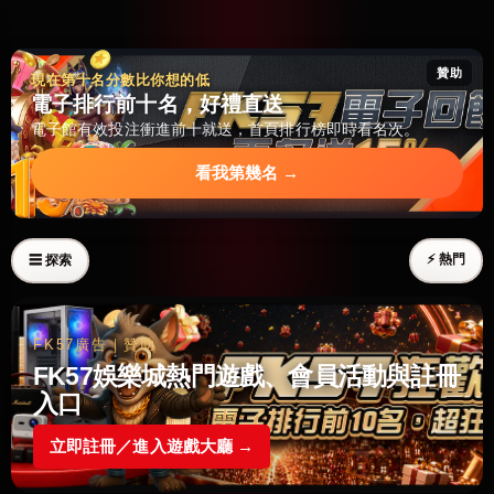
贊助
現在第十名分數比你想的低
電子排行前十名，好禮直送
電子館有效投注衝進前十就送，首頁排行榜即時看名次。
看我第幾名 →
⚡ 熱門
☰ 探索
FK57廣告｜贊助
FK57娛樂城熱門遊戲、會員活動與註冊
入口
立即註冊／進入遊戲大廳 →