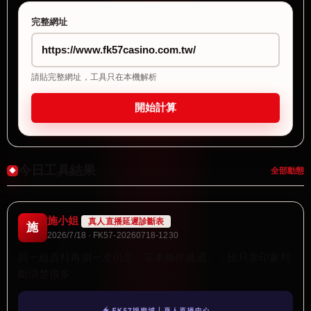
完整網址
請貼完整網址，工具只在本機解析
開始計算
今日工具結果
全部動態
施小姐
真人直播延遲診斷表
施
2026/7/18 · FK57-20260718-1230
同一組資料再測一次仍是「基本條件通過」，比只靠印象判
斷清楚很多。