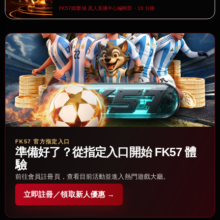
FK57娛樂城 真人直播中心編輯部・16 分鐘
FK57 官方指定入口
準備好了？從指定入口開始 FK57 體
驗
前往會員註冊頁，查看目前活動並進入熱門遊戲大廳。
立即註冊／領取新人優惠 →