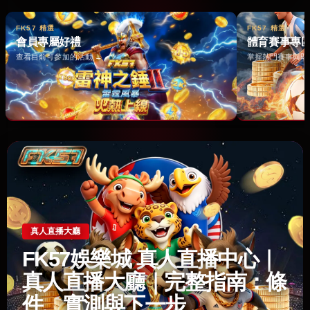
FK57 精選
FK57 精選
會員專屬好禮
體育賽事專
查看目前可參加的活動 →
掌握熱門賽事與即
真人直播大廳
FK57娛樂城 真人直播中心｜
真人直播大廳｜完整指南：條
件、實測與下一步