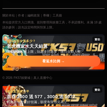
關於本站
｜
作者
｜
編輯政策
｜
專欄
｜
工具牆
本站提供官方入口辨識、規則整理與娛樂工具，不承諾獲利。未滿 18 歲
請勿參與；請先設定時間與預算上限。
贊助
你玩的那台返多少？
老虎機返水天天結算
電子館返水無上限，玩越多回越多，隔日自動入帳。
看返水比例 →
© 2026 FK57娛樂城｜真人直播中心
贊助
本金直接多一半
首存 1000 送 577，3000 送 1077
新會員一次領好領滿，額度有限領完為止。