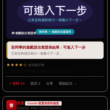
🧰 遊戲說法查證表
彭同學的遊戲說法查證表結果：可進入下一步
已有足夠資訊執行一個最小下一步。
★★★★☆
使用後評價
把我原本忽略的條件直接點出來，值得一測。
⚡ 有料 24
留言 2
分享
開啟貼文 →
曾桑
Casino 裝置相容性檢查
曾
2026/7/6 · FK57-20260706-6391