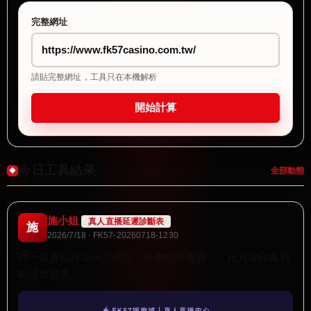
完整網址
請貼完整網址，工具只在本機解析
開始計算
今日工具結果
全部動態
施小姐
真人直播延遲診斷表
施
2026/7/18 · FK57-20260718-1230
同一組資料再測一次仍是「基本條件通過」，比只靠印象判
斷清楚很多。