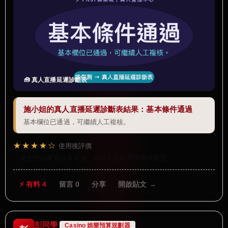
🧰 真人直播延遲診斷表
施小姐的真人直播延遲診斷表結果：基本條件通過
基本欄位已通過，可繼續人工複核。
★★★★☆
使用後評價
測完把結果頁分享出去，其他人也能用同條件重測。
⚡ 有料 4
留言 0
分享
開啟貼文 →
彭同學
Casino 娛樂預算規劃器