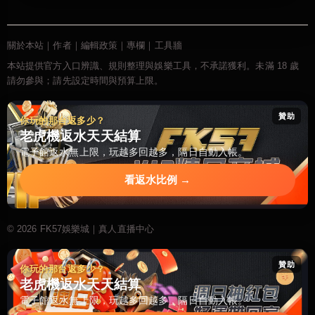
關於本站
｜
作者
｜
編輯政策
｜
專欄
｜
工具牆
本站提供官方入口辨識、規則整理與娛樂工具，不承諾獲利。未滿 18 歲
請勿參與；請先設定時間與預算上限。
贊助
你玩的那台返多少？
老虎機返水天天結算
電子館返水無上限，玩越多回越多，隔日自動入帳。
看返水比例 →
© 2026 FK57娛樂城｜真人直播中心
贊助
你玩的那台返多少？
老虎機返水天天結算
電子館返水無上限，玩越多回越多，隔日自動入帳。