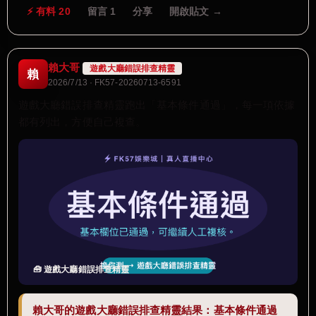
⚡ 有料 20
留言 1
分享
開啟貼文 →
賴大哥
遊戲大廳錯誤排查精靈
賴
2026/7/13 · FK57-20260713-6591
遊戲大廳錯誤排查精靈跑出「基本條件通過」，每一項依據
都有列出，方便自己複查。
🧰 遊戲大廳錯誤排查精靈
賴大哥的遊戲大廳錯誤排查精靈結果：基本條件通過