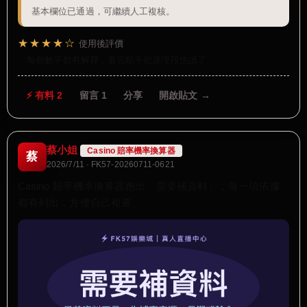
基本欄位已通過，可繼續人工複核。
★★★★☆
使用後評價
每個數字都有解釋，看完順手把原理段也讀了。
⚡ 有料 2
留言 1
分享
開啟貼文 →
蔡小姐
Casino 賠率機率換算器
蔡
2026/7/11 · FK57-20260711-0621
Casino 賠率機率換算器跑出「需要補資料」，每一項依據
都有列出，方便自己複查。