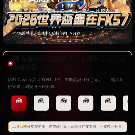
真人直播大廳完整指南，整理來源、條件、比較表、實
例、FAQ、互動工具與指定註冊入口。
FK57娛樂城 真人直播中心編輯部
約 15 分鐘
🧮 免費FK57娛樂城 真人直播中心 入口安
全檢查器
比對 Casino 入口的 HTTPS、主機名與可疑字元。——輸入即
得結果，測完可一鍵分享
🧰
🧰
🧰
🧰
🧰
🧰
FK57娛
Casin
Casin
Casin
遊戲說法查
Casi
工具狀態
可立即使用・純前端計算・結果只存在本機・完成後可分享