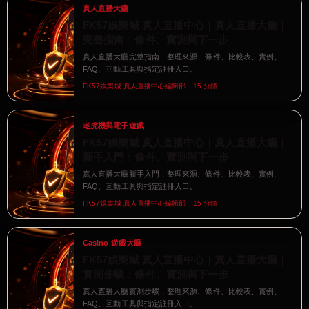
真人直播大廳
FK57娛樂城 真人直播中心｜真人直播大廳｜
完整指南：條件、實測與下一步
真人直播大廳完整指南，整理來源、條件、比較表、實例、
FAQ、互動工具與指定註冊入口。
FK57娛樂城 真人直播中心編輯部・15 分鐘
老虎機與電子遊戲
FK57娛樂城 真人直播中心｜真人直播大廳｜
新手入門：條件、實測與下一步
真人直播大廳新手入門，整理來源、條件、比較表、實例、
FAQ、互動工具與指定註冊入口。
FK57娛樂城 真人直播中心編輯部・15 分鐘
Casino 遊戲大廳
FK57娛樂城 真人直播中心｜真人直播大廳｜
實測步驟：條件、實測與下一步
真人直播大廳實測步驟，整理來源、條件、比較表、實例、
FAQ、互動工具與指定註冊入口。