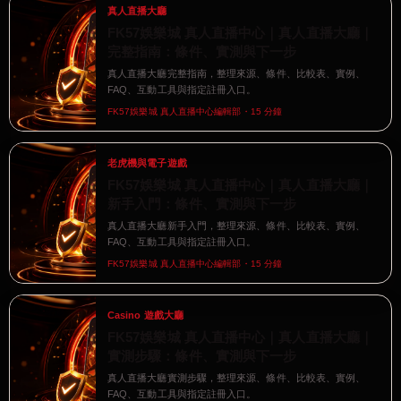
真人直播大廳
FK57娛樂城 真人直播中心｜真人直播大廳｜
完整指南：條件、實測與下一步
真人直播大廳完整指南，整理來源、條件、比較表、實例、
FAQ、互動工具與指定註冊入口。
FK57娛樂城 真人直播中心編輯部・15 分鐘
老虎機與電子遊戲
FK57娛樂城 真人直播中心｜真人直播大廳｜
新手入門：條件、實測與下一步
真人直播大廳新手入門，整理來源、條件、比較表、實例、
FAQ、互動工具與指定註冊入口。
FK57娛樂城 真人直播中心編輯部・15 分鐘
Casino 遊戲大廳
FK57娛樂城 真人直播中心｜真人直播大廳｜
實測步驟：條件、實測與下一步
真人直播大廳實測步驟，整理來源、條件、比較表、實例、
FAQ、互動工具與指定註冊入口。