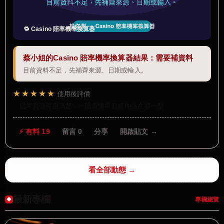
🔁 Casino 賠率機率換算器
蔡小姐的Casino 賠率機率換算器結果：需要補資料
目前資料不足，先補齊來源、日期或輸入。
★★★★★
使用後評價
結果頁做得很清楚，一眼看懂目前條件落在哪一型。
⚡ 有料 19
留言 0
分享
開啟貼文 →
看全部動態 →
最新專欄
專欄總覽