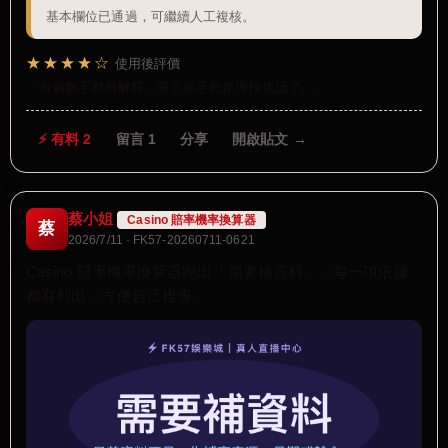
基本欄位已通過，可繼續人工複核。
★★★★☆
使用後評價
每個數字都有解釋，看完順手把原理段也讀了。
⚡ 有料 2
留言 1
分享
開啟貼文 →
蔡小姐
Casino 賠率機率換算器
蔡
2026/7/11 · FK57-20260711-0621
Casino 賠率機率換算器跑出「需要補資料」，每一項依據
都有列出，方便自己複查。