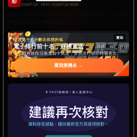
彭
2026/7/16 · FK57-20260716-9889
跑完Casino 娛樂預算規劃器得到「建議再次核對」，先把
條件與日期留成可重現紀錄。
贊助
現在第十名分數比你想的低
電子排行前十名，好禮直送
電子館有效投注衝進前十就送，首頁排行榜即時看名次。
看我第幾名 →