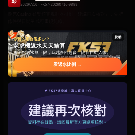
彭
2026/7/16 · FK57-20260716-9889
跑完Casino 娛樂預算規劃器得到「建議再次核對」，先把
條件與日期留成可重現紀錄。
贊助
你玩的那台返多少？
老虎機返水天天結算
電子館返水無上限，玩越多回越多，隔日自動入帳。
看返水比例 →