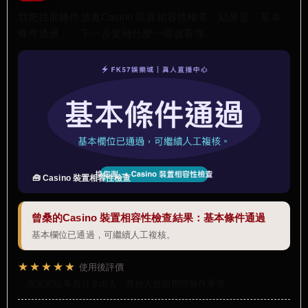
我把目前條件放進Casino 裝置相容性檢查，結果是「基本
條件通過」，下一步要補什麼一眼就看懂。
🧰 Casino 裝置相容性檢查
曾桑的Casino 裝置相容性檢查結果：基本條件通過
基本欄位已通過，可繼續人工複核。
★★★★★
使用後評價
測完把結果頁分享出去，其他人也能用同條件重測。