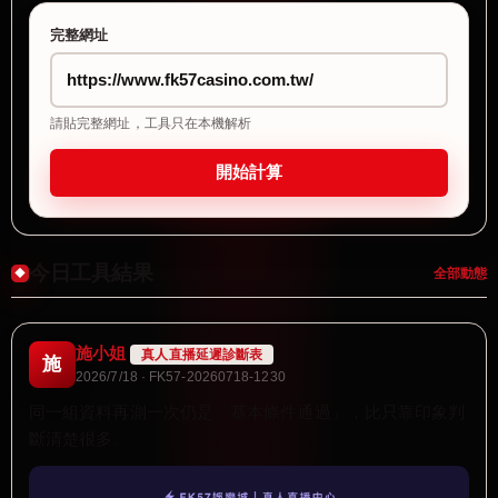
完整網址
請貼完整網址，工具只在本機解析
開始計算
今日工具結果
全部動態
施小姐
真人直播延遲診斷表
施
2026/7/18 · FK57-20260718-1230
同一組資料再測一次仍是「基本條件通過」，比只靠印象判
斷清楚很多。