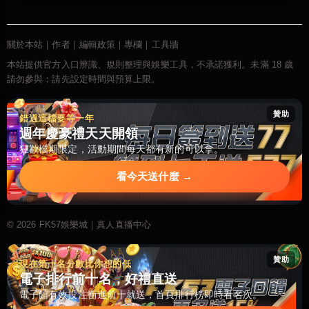
關於本站
｜
作者
｜
編輯政策
｜
專欄
｜
工具牆
本站提供官方入口辨識、規則整理與娛樂工具，不承諾獲利。未滿 18 歲
請勿參與；請先設定時間與預算上限。
贊助
錯過這檔要等一年
週年慶豪禮天天開領
狂歡檔期限定，活動期間每天都有新的可以拿。
看今天送什麼 →
© 2026 FK57娛樂城｜真人直播中心
贊助
現在第十名分數比你想的低
電子排行前十名，好禮直送
電子館有效投注衝進前十就送，首頁排行榜即時看名次。