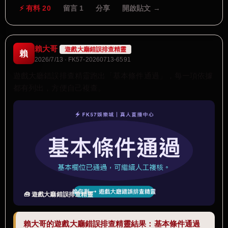
⚡ 有料 20
留言 1
分享
開啟貼文 →
賴大哥
遊戲大廳錯誤排查精靈
賴
2026/7/13 · FK57-20260713-6591
遊戲大廳錯誤排查精靈跑出「基本條件通過」，每一項依據
都有列出，方便自己複查。
🧰 遊戲大廳錯誤排查精靈
賴大哥的遊戲大廳錯誤排查精靈結果：基本條件通過