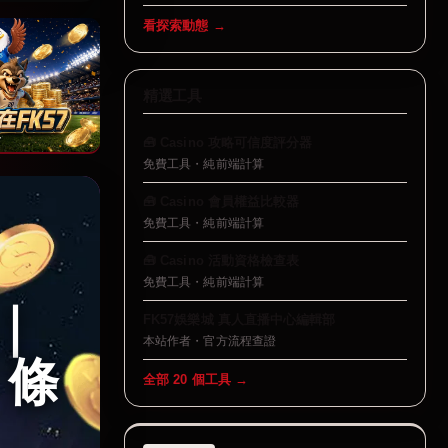
看探索動態 →
精選工具
🧰 Casino 攻略可信度評分器
免費工具・純前端計算
🧰 Casino 會員權益比較器
免費工具・純前端計算
🧰 Casino 活動資格檢查表
免費工具・純前端計算
｜
FK57娛樂城 真人直播中心編輯部
本站作者・官方流程查證
：條
全部 20 個工具 →