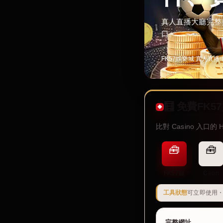
真人直播大廳完整
口。
FK57娛樂城 真人直
🧮 免費FK
比對 Casino 入
🧰
🧰
FK57娛
Casin
工具狀態
可立即使用
完整網址