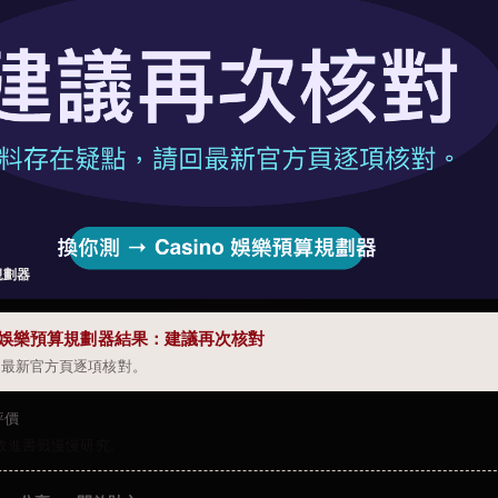
算規劃器
no 娛樂預算規劃器結果：建議再次核對
回最新官方頁逐項核對。
評價
收進書籤慢慢研究。