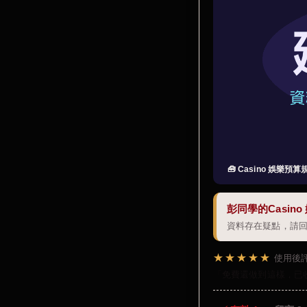
🧰 Casino 娛樂預
彭同學的Casi
資料存在疑點，請
★★★★★
使用後
免費還做到這樣，已