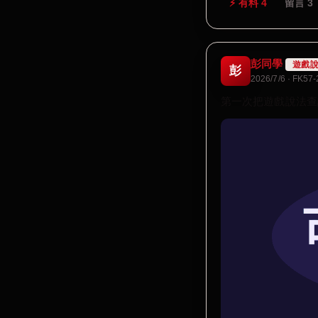
⚡ 有料 4
留言 3
彭同學
遊戲
彭
2026/7/6 · FK57
第一次把遊戲說法查