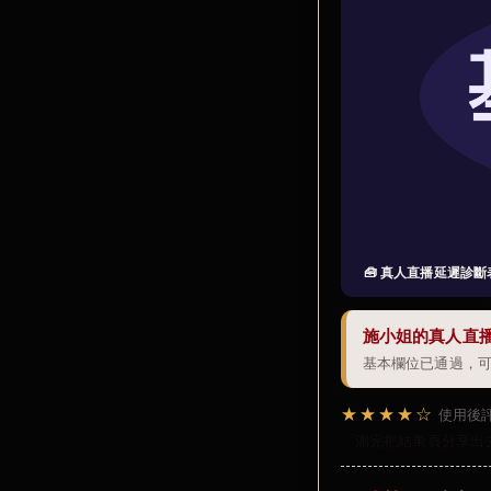
🧰 真人直播延遲診斷
施小姐的真人直
基本欄位已通過，
★★★★☆
使用後
測完把結果頁分享出