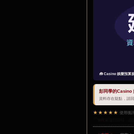
🧰 Casino 娛樂預
彭同學的Casi
資料存在疑點，請
★★★★★
使用後
免費還做到這樣，已