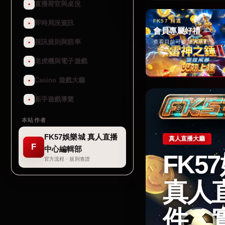
直播荷官與桌況
▪
FK57 精選
即時局況資訊
▪
會員專屬好禮
視訊規則與賠率
▪
查看目前可參加的活動 →
老虎機與電子遊戲
▪
Casino 遊戲大廳
▪
新手遊戲導覽
▪
本站作者
FK57娛樂城 真人直播
真人直播大廳
F
中心編輯部
FK5
官方流程・規則查證
真人
件、