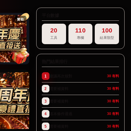
平台數據
贊助
20
110
100
工具
專欄
結果類型
熱門結果排行
1
建議再次核對
30 有料
2
需要補資料
30 有料
3
需要補資料
30 有料
4
基本條件通過
30 有料
5
需要補資料
30 有料