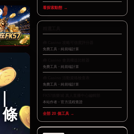
看探索動態 →
精選工具
🧰 Casino 攻略可信度評分器
免費工具・純前端計算
🧰 Casino 會員權益比較器
免費工具・純前端計算
🧰 Casino 活動資格檢查表
免費工具・純前端計算
｜
FK57娛樂城 真人直播中心編輯部
本站作者・官方流程查證
：條
全部 20 個工具 →