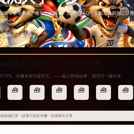
指南，整理來源、條件、比較表、實例、FAQ、互動工具與指定註
播中心編輯部
約 15 分鐘
57娛樂城 真人直播中心 入口安全檢查器
口的 HTTPS、主機名與可疑字元。——輸入即得結果，測完可一鍵分享
🧰
🧰
🧰
🧰
🧰
🧰
Casin
Casin
遊戲說法查
Casin
Casin
遊戲大廳
・純前端計算・結果只存在本機・完成後可分享