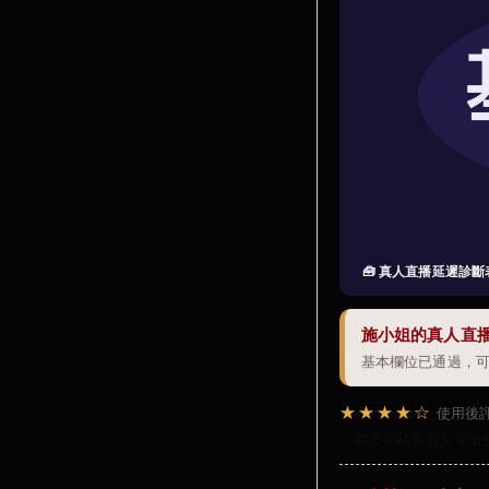
🧰 真人直播延遲診斷
施小姐的真人直
基本欄位已通過，
★★★★☆
使用後
測完把結果頁分享出