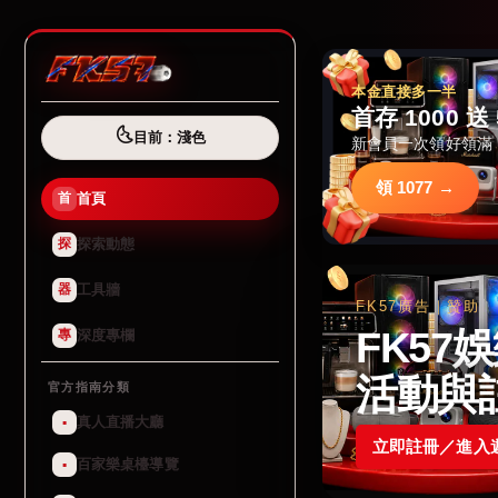
本金直接多一半
首存 1000 送 
🌜
目前：淺色
新會員一次領好領滿
領 1077 →
首
首頁
探
探索動態
器
工具牆
FK57廣告｜贊助
FK5
專
深度專欄
活動與
官方指南分類
真人直播大廳
▪
立即註冊／進入
百家樂桌檯導覽
▪