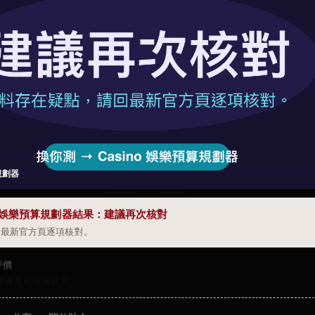
算規劃器
no 娛樂預算規劃器結果：建議再次核對
回最新官方頁逐項核對。
評價
收進書籤慢慢研究。