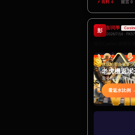
⚡ 有料 4
留言 0
彭同學
Cas
彭
2026/7/16 · FK5
跑完Casino 
你玩的那台返多少
老虎機返水
電子館返水無上
看返水比例 