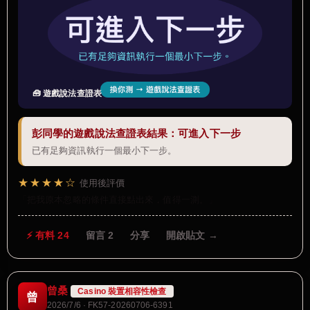
🧰 遊戲說法查證表
彭同學的遊戲說法查證表結果：可進入下一步
已有足夠資訊執行一個最小下一步。
★★★★☆
使用後評價
把我原本忽略的條件直接點出來，值得一測。
⚡ 有料 24
留言 2
分享
開啟貼文 →
曾桑
Casino 裝置相容性檢查
曾
2026/7/6 · FK57-20260706-6391