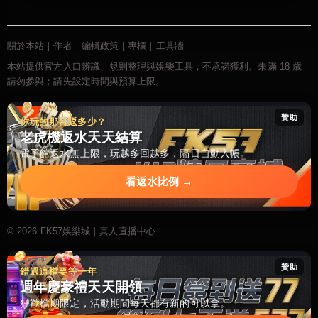
關於本站
｜
作者
｜
編輯政策
｜
專欄
｜
工具牆
本站提供官方入口辨識、規則整理與娛樂工具，不承諾獲利。未滿 18 歲
請勿參與；請先設定時間與預算上限。
贊助
你玩的那台返多少？
老虎機返水天天結算
電子館返水無上限，玩越多回越多，隔日自動入帳。
看返水比例 →
© 2026 FK57娛樂城｜真人直播中心
贊助
錯過這檔要等一年
週年慶豪禮天天開領
狂歡檔期限定，活動期間每天都有新的可以拿。