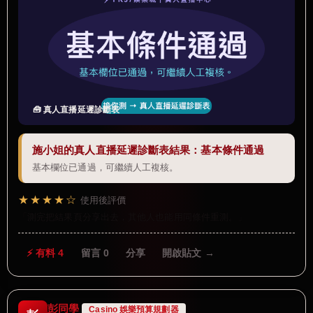
🧰 真人直播延遲診斷表
施小姐的真人直播延遲診斷表結果：基本條件通過
基本欄位已通過，可繼續人工複核。
★★★★☆
使用後評價
測完把結果頁分享出去，其他人也能用同條件重測。
⚡ 有料 4
留言 0
分享
開啟貼文 →
彭同學
Casino 娛樂預算規劃器