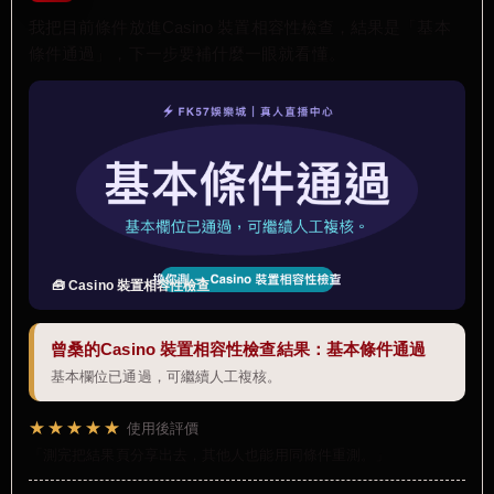
我把目前條件放進Casino 裝置相容性檢查，結果是「基本
條件通過」，下一步要補什麼一眼就看懂。
🧰 Casino 裝置相容性檢查
曾桑的Casino 裝置相容性檢查結果：基本條件通過
基本欄位已通過，可繼續人工複核。
★★★★★
使用後評價
測完把結果頁分享出去，其他人也能用同條件重測。