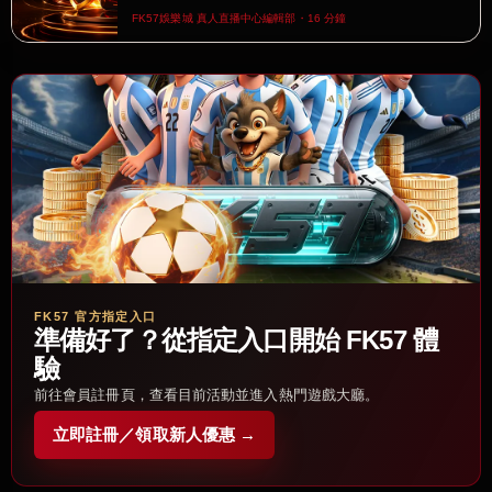
FK57娛樂城 真人直播中心編輯部・16 分鐘
FK57 官方指定入口
準備好了？從指定入口開始 FK57 體
驗
前往會員註冊頁，查看目前活動並進入熱門遊戲大廳。
立即註冊／領取新人優惠 →