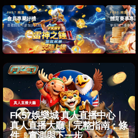
FK57 精選
FK57 精選
會員專屬好禮
體育賽事專
查看目前可參加的活動 →
掌握熱門賽事與即
真人直播大廳
FK57娛樂城 真人直播中心｜
真人直播大廳｜完整指南：條
件、實測與下一步