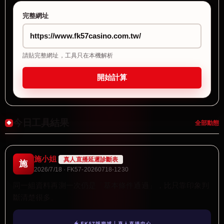
完整網址
請貼完整網址，工具只在本機解析
開始計算
今日工具結果
全部動態
施小姐
真人直播延遲診斷表
施
2026/7/18 · FK57-20260718-1230
同一組資料再測一次仍是「基本條件通過」，比只靠印象判
斷清楚很多。