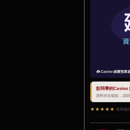
🧰 Casino 娛樂預
彭同學的Casi
資料存在疑點，請
★★★★★
使用後
免費還做到這樣，已