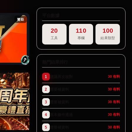
平台數據
贊助
20
110
100
工具
專欄
結果類型
熱門結果排行
1
建議再次核對
30 有料
2
需要補資料
30 有料
3
需要補資料
30 有料
4
基本條件通過
30 有料
5
需要補資料
30 有料