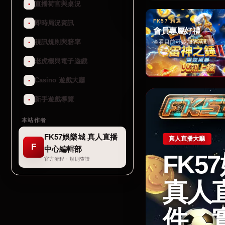
直播荷官與桌況
▪
FK57 精選
即時局況資訊
▪
會員專屬好禮
視訊規則與賠率
▪
查看目前可參加的活動 →
老虎機與電子遊戲
▪
Casino 遊戲大廳
▪
新手遊戲導覽
▪
本站作者
FK57娛樂城 真人直播
真人直播大廳
F
中心編輯部
FK5
官方流程・規則查證
真人
件、