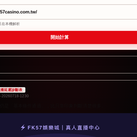
只在本機解析
開始計算
直播延遲診斷表
7-20260718-1230
仍是「基本條件通過」，比只靠印象判斷清楚很多。