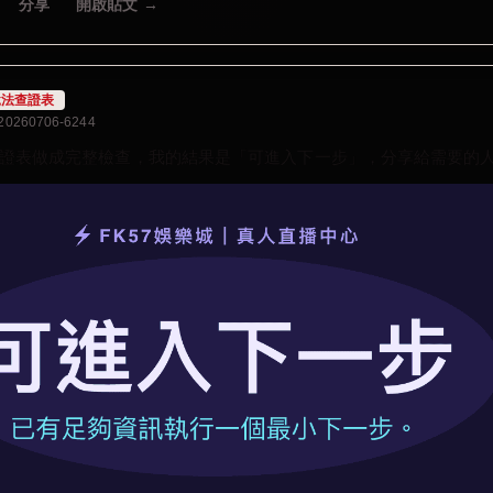
分享
開啟貼文 →
說法查證表
-20260706-6244
證表做成完整檢查，我的結果是「可進入下一步」，分享給需要的