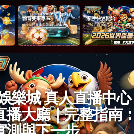
FK57 精選
FK57 精選
體育賽事專區
新手快速開始
掌握熱門賽事與即時內容 →
完成註冊並進入遊戲大廳 →
7娛樂城 真人直播中心
直播大廳｜完整指南
實測與下一步