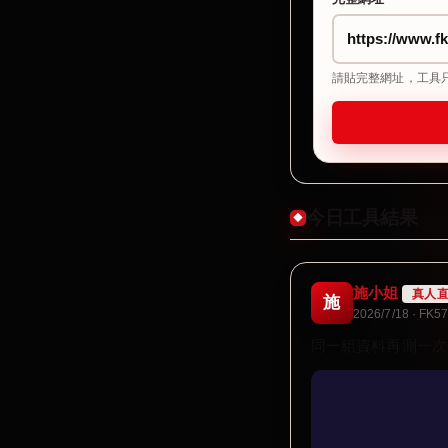
請貼完整網址，工具
今日工具結果
施小姐
真人
施
2026/7/18 · FK5
同一組資料再測一次