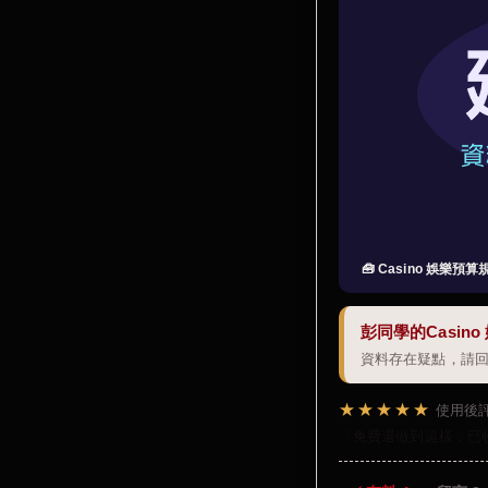
🧰 Casino 娛樂預
彭同學的Casi
資料存在疑點，請
★★★★★
使用後
免費還做到這樣，已