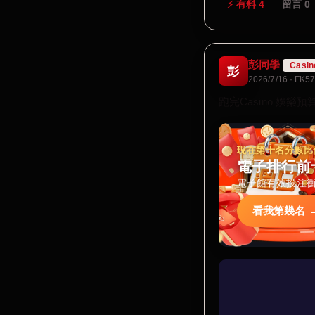
⚡ 有料 4
留言 0
彭同學
Cas
彭
2026/7/16 · FK5
跑完Casino 
現在第十名分數比
電子排行前
電子館有效投注
看我第幾名 