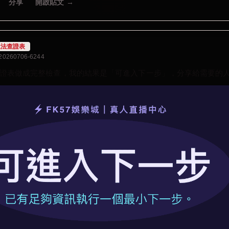
分享
開啟貼文 →
說法查證表
-20260706-6244
證表做成完整檢查，我的結果是「可進入下一步」，分享給需要的