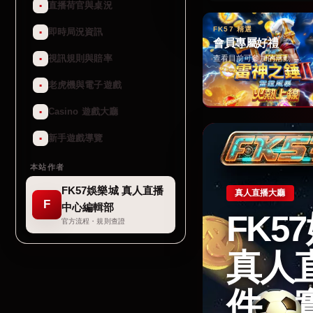
直播荷官與桌況
▪
FK57 精選
即時局況資訊
▪
會員專屬好禮
視訊規則與賠率
▪
查看目前可參加的活動 →
老虎機與電子遊戲
▪
Casino 遊戲大廳
▪
新手遊戲導覽
▪
本站作者
FK57娛樂城 真人直播
真人直播大廳
F
中心編輯部
FK5
官方流程・規則查證
真人
件、