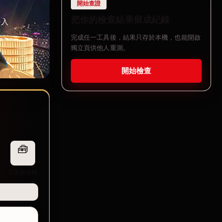
開始查證
把你的檢查結果留成紀錄
冊入
完成任一工具後，結果只存於本機，也能開啟
獨立頁供他人重測。
開始檢查
🧰
🧰
🧰
🔁
🧰
📡
錯
百家樂桌檯
真人直播延
真人百家樂
Casin
Casin
真人桌流程