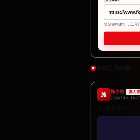
請貼完整網址，工具
今日工具結果
施小姐
真人
施
2026/7/18 · FK5
同一組資料再測一次