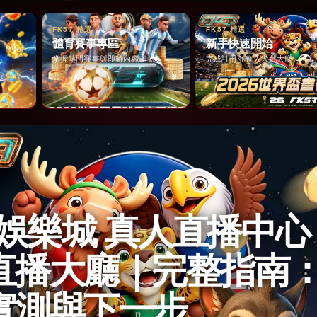
FK57 精選
FK57 精選
體育賽事專區
新手快速開始
掌握熱門賽事與即時內容 →
完成註冊並進入遊戲大廳 →
7娛樂城 真人直播中心
直播大廳｜完整指南
實測與下一步