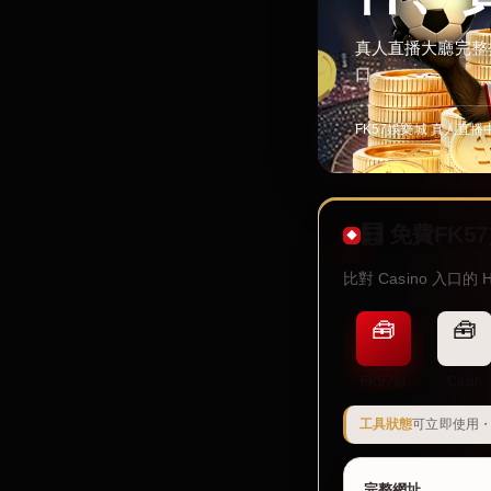
真人直播大廳完整
口。
FK57娛樂城 真人直
🧮 免費FK
比對 Casino 入
🧰
🧰
FK57娛
Casin
工具狀態
可立即使用
完整網址