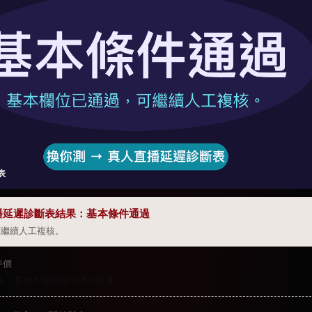
表
播延遲診斷表結果：基本條件通過
可繼續人工複核。
評價
去，其他人也能用同條件重測。