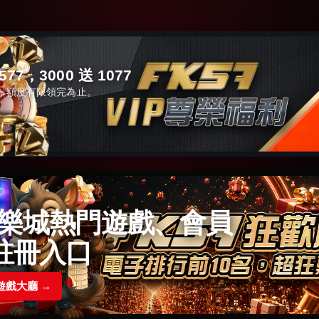
577，3000 送 1077
，額度有限領完為止。
7娛樂城熱門遊戲、會員
註冊入口
遊戲大廳 →