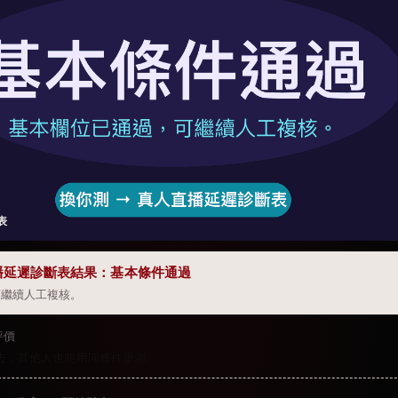
表
播延遲診斷表結果：基本條件通過
可繼續人工複核。
評價
去，其他人也能用同條件重測。