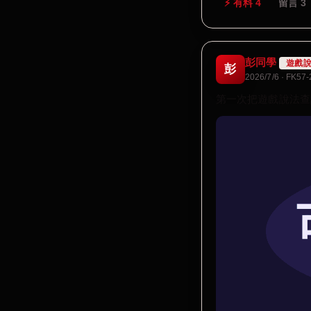
⚡ 有料 4
留言 3
彭同學
遊戲
彭
2026/7/6 · FK57
第一次把遊戲說法查