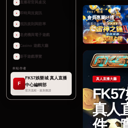
直播荷官與桌況
▪
FK57 精選
即時局況資訊
▪
會員專屬好禮
視訊規則與賠率
▪
查看目前可參加的活動 →
老虎機與電子遊戲
▪
Casino 遊戲大廳
▪
新手遊戲導覽
▪
本站作者
FK57娛樂城 真人直播
真人直播大廳
F
中心編輯部
FK5
官方流程・規則查證
真人
件、