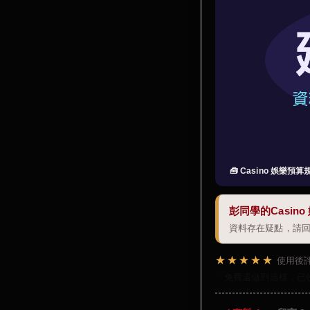
🧰 Casino 娛樂預
彭同學的Casi
資料存在疑點，請
★★★★★
使用後
免費還做到這樣，已