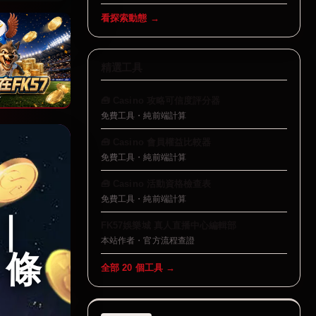
看探索動態 →
精選工具
🧰 Casino 攻略可信度評分器
免費工具・純前端計算
🧰 Casino 會員權益比較器
免費工具・純前端計算
🧰 Casino 活動資格檢查表
免費工具・純前端計算
｜
FK57娛樂城 真人直播中心編輯部
本站作者・官方流程查證
：條
全部 20 個工具 →