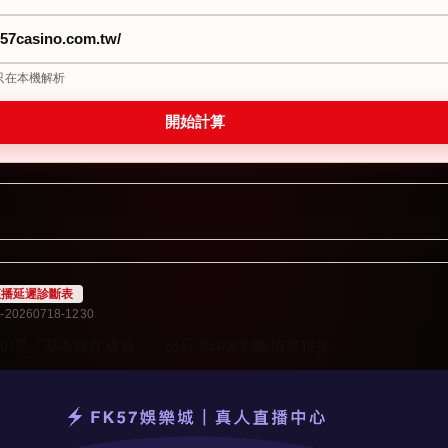
只在本機解析
開始計算
直播延遲診斷表
7-20260718-1230
仍是「基本條件通過」，比只靠印象判斷清楚很多。