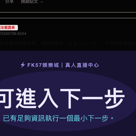
分享
開啟貼文 →
說法查證表
-20260706-6244
證表做成完整檢查，我的結果是「可進入下一步」，分享給需要的