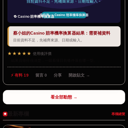
🔁 Casino 賠率機率換算器
蔡小姐的Casino 賠率機率換算器結果：需要補資料
目前資料不足，先補齊來源、日期或輸入。
★★★★★
使用後評價
結果頁做得很清楚，一眼看懂目前條件落在哪一型。
⚡ 有料 19
留言 0
分享
開啟貼文 →
看全部動態 →
最新專欄
專欄總覽