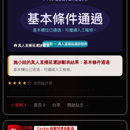
🧰 真人直播延遲診斷表
施小姐的真人直播延遲診斷表結果：基本條件通過
基本欄位已通過，可繼續人工複核。
★★★★☆
使用後評價
測完把結果頁分享出去，其他人也能用同條件重測。
⚡ 有料 4
留言 0
分享
開啟貼文 →
彭同學
Casino 娛樂預算規劃器