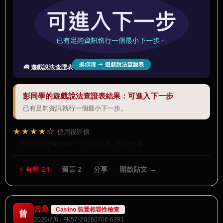
🧰 遊戲說法查證表
彭同學的遊戲說法查證表結果：可進入下一步
已有足夠資訊執行一個最小下一步。
★★★★☆
使用後評價
把我原本忽略的條件直接點出來，值得一測。
⚡ 有料 24
留言 2
分享
開啟貼文 →
曾桑
Casino 裝置相容性檢查
曾
2026/7/6 · FK57-20260706-6391