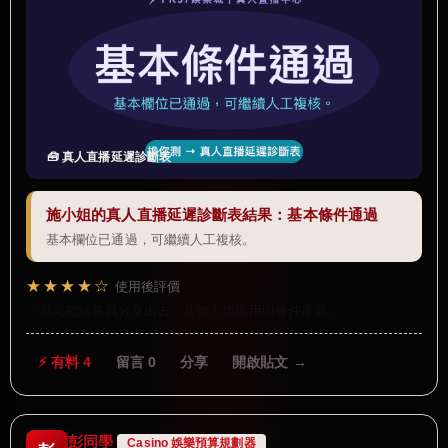
🧰 真人直播延遲診斷表
施小姐的真人直播延遲診斷表結果：基本條件通過
基本欄位已通過，可繼續人工複核。
★★★★☆
使用後評價
測完把結果頁分享出去，其他人也能用同條件重測。
⚡ 有料 4
留言 0
分享
開啟貼文 →
彭同學
Casino 娛樂預算規劃器