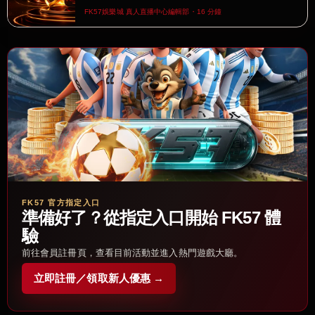
FK57娛樂城 真人直播中心編輯部・16 分鐘
FK57 官方指定入口
準備好了？從指定入口開始 FK57 體
驗
前往會員註冊頁，查看目前活動並進入熱門遊戲大廳。
立即註冊／領取新人優惠 →