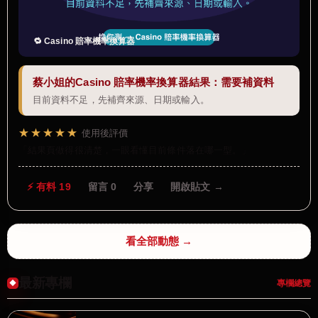
🔁 Casino 賠率機率換算器
蔡小姐的Casino 賠率機率換算器結果：需要補資料
目前資料不足，先補齊來源、日期或輸入。
★★★★★
使用後評價
結果頁做得很清楚，一眼看懂目前條件落在哪一型。
⚡ 有料 19
留言 0
分享
開啟貼文 →
看全部動態 →
最新專欄
專欄總覽