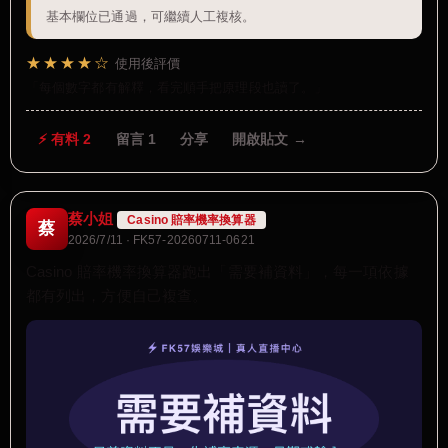
基本欄位已通過，可繼續人工複核。
★★★★☆
使用後評價
每個數字都有解釋，看完順手把原理段也讀了。
⚡ 有料 2
留言 1
分享
開啟貼文 →
蔡小姐
Casino 賠率機率換算器
蔡
2026/7/11 · FK57-20260711-0621
Casino 賠率機率換算器跑出「需要補資料」，每一項依據
都有列出，方便自己複查。