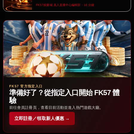
FK57娛樂城 真人直播中心編輯部・16 分鐘
FK57 官方指定入口
準備好了？從指定入口開始 FK57 體
驗
前往會員註冊頁，查看目前活動並進入熱門遊戲大廳。
立即註冊／領取新人優惠 →