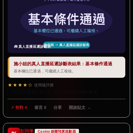
🧰 真人直播延遲診斷表
施小姐的真人直播延遲診斷表結果：基本條件通過
基本欄位已通過，可繼續人工複核。
★★★★☆
使用後評價
測完把結果頁分享出去，其他人也能用同條件重測。
⚡ 有料 4
留言 0
分享
開啟貼文 →
彭同學
Casino 娛樂預算規劃器