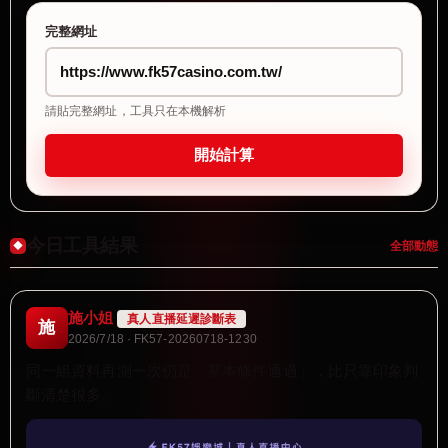
完整網址
請貼完整網址，工具只在本機解析
開始計算
今日工具結果
全部動態
施小姐
真人直播延遲診斷表
施
2026/7/18 · FK57-20260718-1230
同一組資料再測一次仍是「基本條件通過」，比只靠印象判
斷清楚很多。