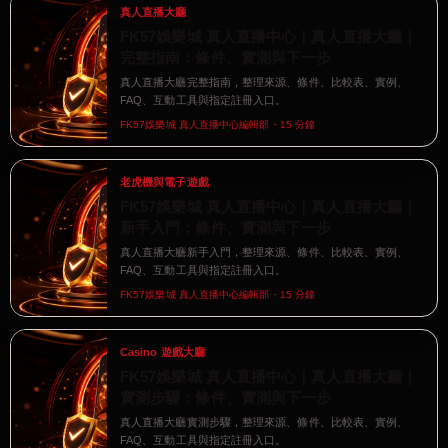
真人直播大廳
FK57娛樂城 真人直播中心｜真人直播大廳｜
完整指南：條件、實測與下一步
真人直播大廳完整指南，整理來源、條件、比較表、實例、
FAQ、互動工具與指定註冊入口。
FK57娛樂城 真人直播中心編輯部・15 分鐘
老虎機與電子遊戲
FK57娛樂城 真人直播中心｜真人直播大廳｜
新手入門：條件、實測與下一步
真人直播大廳新手入門，整理來源、條件、比較表、實例、
FAQ、互動工具與指定註冊入口。
FK57娛樂城 真人直播中心編輯部・15 分鐘
Casino 遊戲大廳
FK57娛樂城 真人直播中心｜真人直播大廳｜
實測步驟：條件、實測與下一步
真人直播大廳實測步驟，整理來源、條件、比較表、實例、
FAQ、互動工具與指定註冊入口。