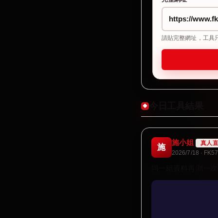
請貼完整網址，工具
今日工具結果
施小姐
真人
施
2026/7/18 · FK5
同一組資料再測一次