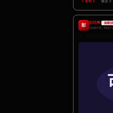
⚡ 有料 4
留言 3
彭同學
遊戲
彭
2026/7/6 · FK57
第一次把遊戲說法查