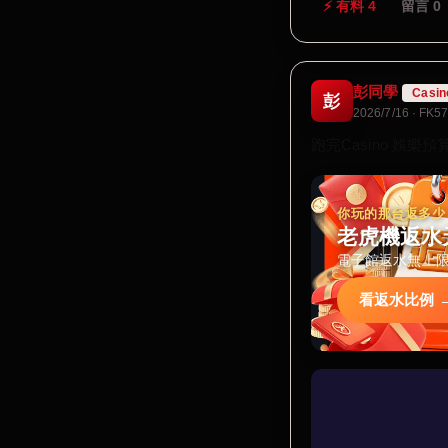
⚡ 有料 4
留言 0
彭同學
Cas
彭
2026/7/16 · FK5
跑完Casino 
你玩的那台返多少
老虎機返水
電子館返水無上
看返水比例 