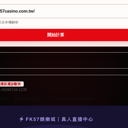
只在本機解析
開始計算
直播延遲診斷表
7-20260718-1230
仍是「基本條件通過」，比只靠印象判斷清楚很多。