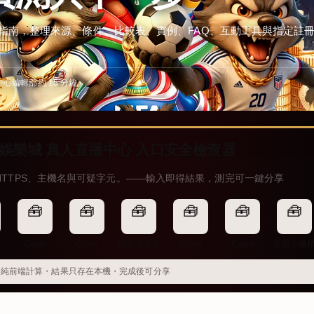
指南，整理來源、條件、比較表、實例、FAQ、互動工具與指定註
播中心編輯部
約 15 分鐘
57娛樂城 真人直播中心 入口安全檢查器
口的 HTTPS、主機名與可疑字元。——輸入即得結果，測完可一鍵分享
🧰
🧰
🧰
🧰
🧰
🧰
Casin
Casin
遊戲說法查
Casin
Casin
遊戲大廳
・純前端計算・結果只存在本機・完成後可分享