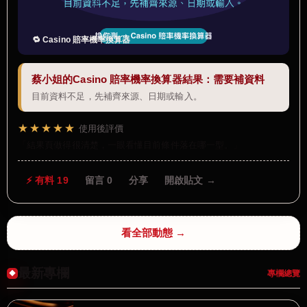
🔁 Casino 賠率機率換算器
蔡小姐的Casino 賠率機率換算器結果：需要補資料
目前資料不足，先補齊來源、日期或輸入。
★★★★★
使用後評價
結果頁做得很清楚，一眼看懂目前條件落在哪一型。
⚡ 有料 19
留言 0
分享
開啟貼文 →
看全部動態 →
最新專欄
專欄總覽