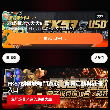
贊助
你玩的那台返多少？
老虎機返水天天結算
電子館返水無上限，玩越多回越多，隔日自動入帳。
看返水比例 →
⚡ 熱門
☰ 探索
FK57廣告｜贊助
FK57娛樂城熱門遊戲、會員活動與註冊
入口
立即註冊／進入遊戲大廳 →