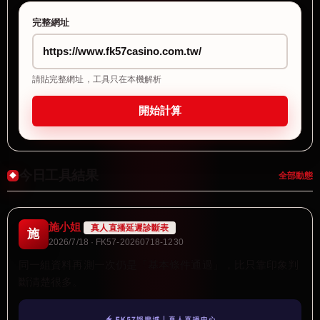
完整網址
請貼完整網址，工具只在本機解析
開始計算
今日工具結果
全部動態
施小姐
真人直播延遲診斷表
施
2026/7/18 · FK57-20260718-1230
同一組資料再測一次仍是「基本條件通過」，比只靠印象判
斷清楚很多。