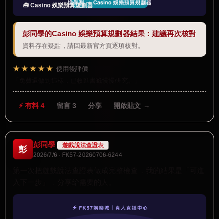
🧰 Casino 娛樂預算規劃器
彭同學的Casino 娛樂預算規劃器結果：建議再次核對
資料存在疑點，請回最新官方頁逐項核對。
★★★★★
使用後評價
免費還做到這樣，已收進書籤慢慢研究。
⚡ 有料 4
留言 3
分享
開啟貼文 →
彭同學
遊戲說法查證表
彭
2026/7/6 · FK57-20260706-6244
第一次把遊戲說法查證表做成完整檢查，我的結果是「可進
入下一步」，分享給需要的人。