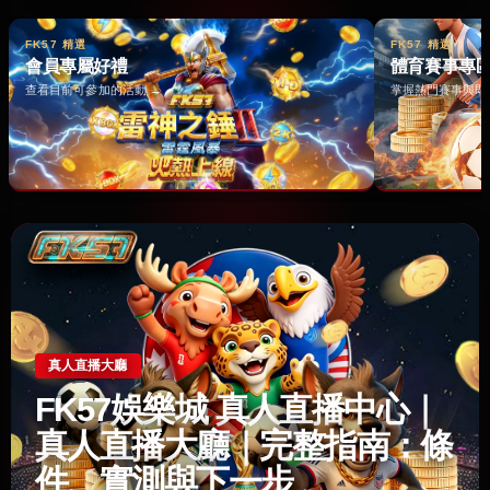
FK57 精選
FK57 精選
會員專屬好禮
體育賽事專
查看目前可參加的活動 →
掌握熱門賽事與即
真人直播大廳
FK57娛樂城 真人直播中心｜
真人直播大廳｜完整指南：條
件、實測與下一步