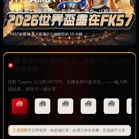
真人直播大廳完整指南，整理來源、條件、比較表、實
例、FAQ、互動工具與指定註冊入口。
FK57娛樂城 真人直播中心編輯部
約 15 分鐘
🧮 免費FK57娛樂城 真人直播中心 入口安
全檢查器
比對 Casino 入口的 HTTPS、主機名與可疑字元。——輸入即
得結果，測完可一鍵分享
🧰
🧰
🧰
🧰
🧰
🧰
FK57娛
Casin
Casin
Casin
遊戲說法查
Casi
工具狀態
可立即使用・純前端計算・結果只存在本機・完成後可分享