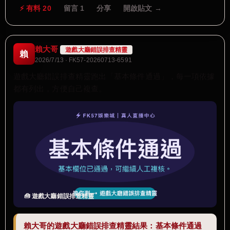
⚡ 有料 20
留言 1
分享
開啟貼文 →
賴大哥
遊戲大廳錯誤排查精靈
賴
2026/7/13 · FK57-20260713-6591
遊戲大廳錯誤排查精靈跑出「基本條件通過」，每一項依據
都有列出，方便自己複查。
🧰 遊戲大廳錯誤排查精靈
賴大哥的遊戲大廳錯誤排查精靈結果：基本條件通過