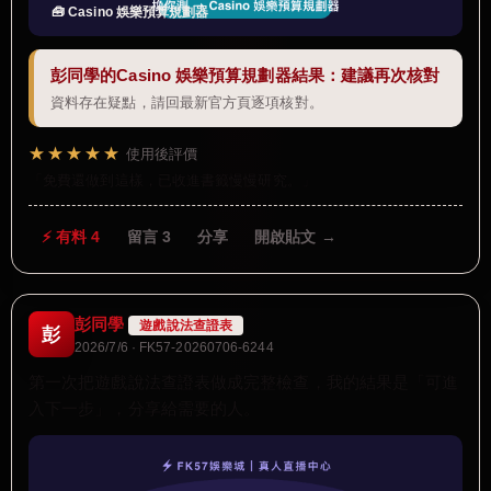
🧰 Casino 娛樂預算規劃器
彭同學的Casino 娛樂預算規劃器結果：建議再次核對
資料存在疑點，請回最新官方頁逐項核對。
★★★★★
使用後評價
免費還做到這樣，已收進書籤慢慢研究。
⚡ 有料 4
留言 3
分享
開啟貼文 →
彭同學
遊戲說法查證表
彭
2026/7/6 · FK57-20260706-6244
第一次把遊戲說法查證表做成完整檢查，我的結果是「可進
入下一步」，分享給需要的人。