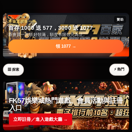
贊助
本金直接多一半
首存 1000 送 577，3000 送 1077
新會員一次領好領滿，額度有限領完為止。
領 1077 →
⚡ 熱門
☰ 探索
FK57廣告｜贊助
FK57娛樂城熱門遊戲、會員活動與註冊
入口
立即註冊／進入遊戲大廳 →