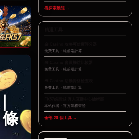
看探索動態 →
精選工具
🧰 Casino 攻略可信度評分器
免費工具・純前端計算
🧰 Casino 會員權益比較器
免費工具・純前端計算
🧰 Casino 活動資格檢查表
免費工具・純前端計算
｜
FK57娛樂城 真人直播中心編輯部
本站作者・官方流程查證
：條
全部 20 個工具 →