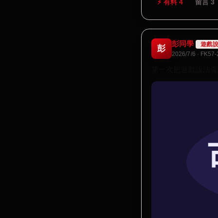
⚡ 有料 4
留言 3
彭同學
遊戲
彭
2026/7/6 · FK57
第一次把遊戲說法查