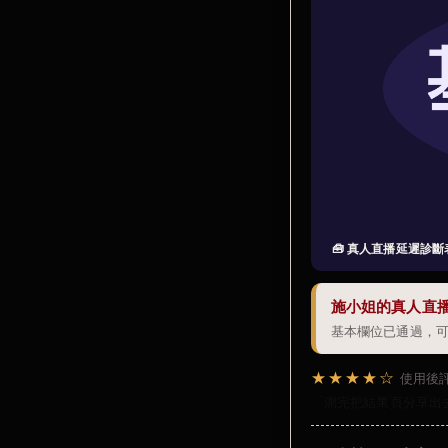
🧰 真人直播延遲診斷
施小姐的真人直
基本欄位已通過，
★★★★☆
使用後
測完把結果頁分享出