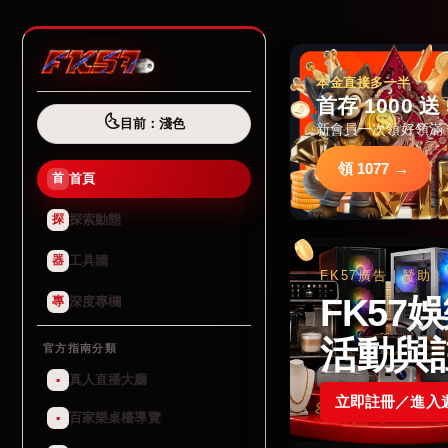
本金直接多一半
首存 1000 送 
🌜
目前：淺色
新會員一次領好領滿
領 1077 →
首
首頁
探
探索動態
器
工具牆
FK57廣告｜贊助
FK5
專
深度專欄
活動與
官方指南分類
真人直播大廳
▪
立即註冊／進入
百家樂桌檯導覽
▪