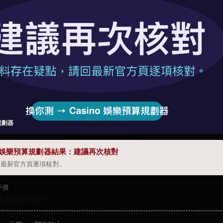
算規劃器
no 娛樂預算規劃器結果：建議再次核對
回最新官方頁逐項核對。
評價
收進書籤慢慢研究。