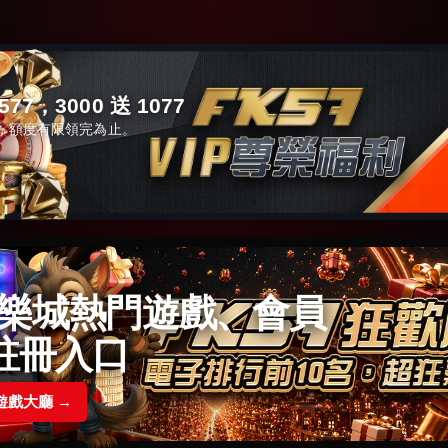
577，3000 送 1077
，額度有限領完為止。
7娛樂城熱門遊戲、會員
註冊入口
遊戲大廳 →