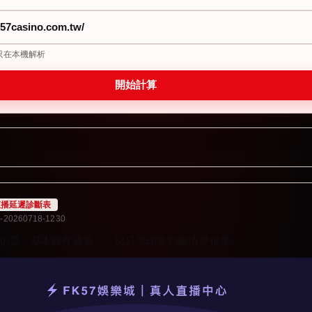
只在本機解析
開始計算
直播延遲診斷表
7-20260718-1230
仍是「基本條件通過」，比只靠印象判斷清楚很多。