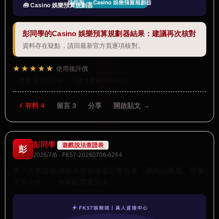
🧰 Casino 娛樂預算規劃器
彭同學的Casino 娛樂預算規劃器結果：建議再次核對
資料存在疑點，請回最新官方頁逐項核對。
★★★★★
使用後評價
免費還做到這樣，已收進書籤慢慢研究。
⚡ 有料 4
留言 3
分享
開啟貼文 →
彭同學
遊戲說法查證表
彭
2026/7/6 · FK57-20260706-6244
第一次把遊戲說法查證表做成完整檢查，我的結果是「可進
入下一步」，分享給需要的人。