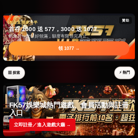
贊助
本金直接多一半
首存 1000 送 577，3000 送 1077
新會員一次領好領滿，額度有限領完為止。
領 1077 →
⚡ 熱門
☰ 探索
FK57廣告｜贊助
FK57娛樂城熱門遊戲、會員活動與註冊
入口
立即註冊／進入遊戲大廳 →