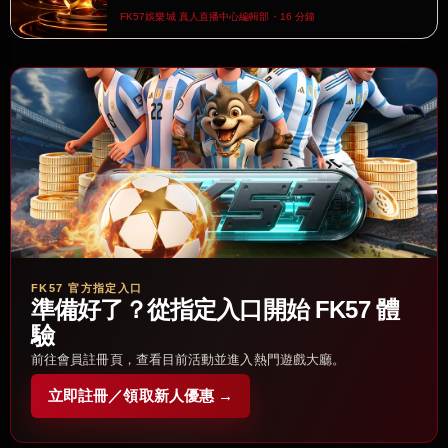
FK57娛樂城 真人直播中心編輯部・16 分鐘
FK57 官方指定入口
準備好了？從指定入口開始 FK57 體
驗
前往會員註冊頁，查看目前活動並進入熱門遊戲大廳。
立即註冊／領取新人優惠 →