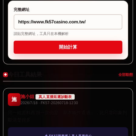
完整網址
請貼完整網址，工具只在本機解析
開始計算
今日工具結果
全部動態
施小姐
真人直播延遲診斷表
施
2026/7/18 · FK57-20260718-1230
同一組資料再測一次仍是「基本條件通過」，比只靠印象判
斷清楚很多。