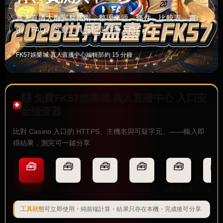
真人直播大廳完整指南，整理來源、條件、比較表、實
例、FAQ、互動工具與指定註冊入口。
FK57娛樂城 真人直播中心編輯部
約 15 分鐘
🧮 免費FK57娛樂城 真人直播中心 入口安
全檢查器
比對 Casino 入口的 HTTPS、主機名與可疑字元。——輸入即
得結果，測完可一鍵分享
🧰
🧰
🧰
🧰
🧰
🧰
FK57娛
Casin
Casin
Casin
遊戲說法查
Casi
工具狀態
可立即使用・純前端計算・結果只存在本機・完成後可分享