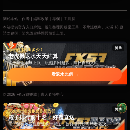
關於本站
｜
作者
｜
編輯政策
｜
專欄
｜
工具牆
本站提供官方入口辨識、規則整理與娛樂工具，不承諾獲利。未滿 18 歲
請勿參與；請先設定時間與預算上限。
贊助
你玩的那台返多少？
老虎機返水天天結算
電子館返水無上限，玩越多回越多，隔日自動入帳。
看返水比例 →
© 2026 FK57娛樂城｜真人直播中心
贊助
現在第十名分數比你想的低
電子排行前十名，好禮直送
電子館有效投注衝進前十就送，首頁排行榜即時看名次。