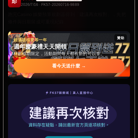
彭
2026/7/16 · FK57-20260716-9889
跑完Casino 娛樂預算規劃器得到「建議再次核對」，先把
條件與日期留成可重現紀錄。
贊助
錯過這檔要等一年
週年慶豪禮天天開領
狂歡檔期限定，活動期間每天都有新的可以拿。
看今天送什麼 →