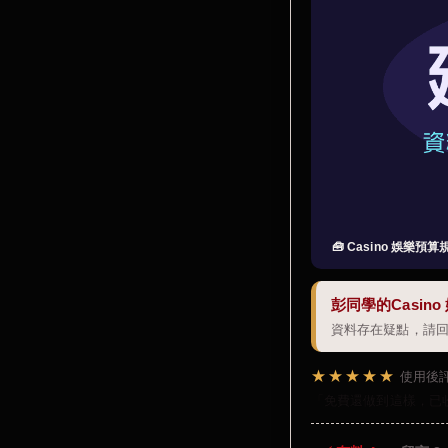
🧰 Casino 娛樂預
彭同學的Casi
資料存在疑點，請
★★★★★
使用後
免費還做到這樣，已