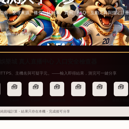
指南，整理來源、條件、比較表、實例、FAQ、互動工具與指定註
播中心編輯部
約 15 分鐘
57娛樂城 真人直播中心 入口安全檢查器
口的 HTTPS、主機名與可疑字元。——輸入即得結果，測完可一鍵分享
🧰
🧰
🧰
🧰
🧰
🧰
Casin
Casin
遊戲說法查
Casin
Casin
遊戲大廳
・純前端計算・結果只存在本機・完成後可分享