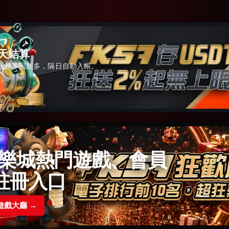
天結算
玩越多回越多，隔日自動入帳。
7娛樂城熱門遊戲、會員
註冊入口
遊戲大廳 →