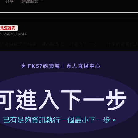
分享
開啟貼文 →
說法查證表
-20260706-6244
證表做成完整檢查，我的結果是「可進入下一步」，分享給需要的