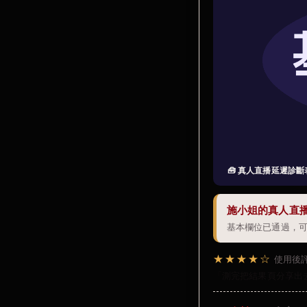
🧰 真人直播延遲診斷
施小姐的真人直
基本欄位已通過，
★★★★☆
使用後
測完把結果頁分享出