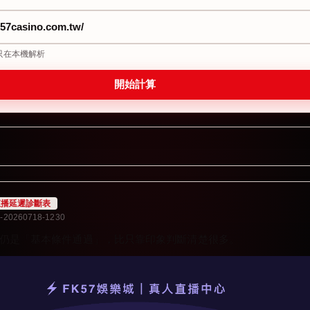
只在本機解析
開始計算
直播延遲診斷表
7-20260718-1230
仍是「基本條件通過」，比只靠印象判斷清楚很多。