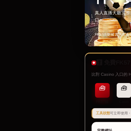
真人直播大廳完整
口。
FK57娛樂城 真人直
🧮 免費FK
比對 Casino 入
🧰
🧰
FK57娛
Casin
工具狀態
可立即使用
完整網址