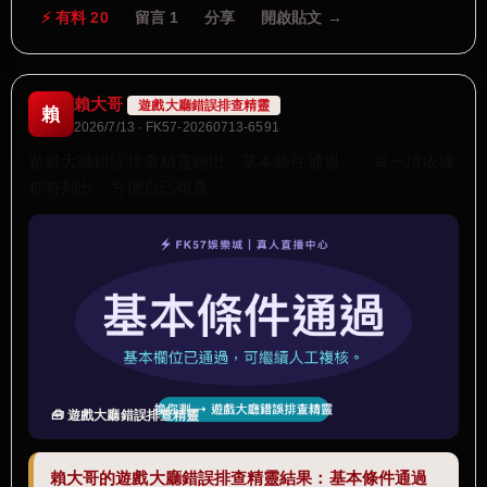
⚡ 有料 20
留言 1
分享
開啟貼文 →
賴大哥
遊戲大廳錯誤排查精靈
賴
2026/7/13 · FK57-20260713-6591
遊戲大廳錯誤排查精靈跑出「基本條件通過」，每一項依據
都有列出，方便自己複查。
🧰 遊戲大廳錯誤排查精靈
賴大哥的遊戲大廳錯誤排查精靈結果：基本條件通過