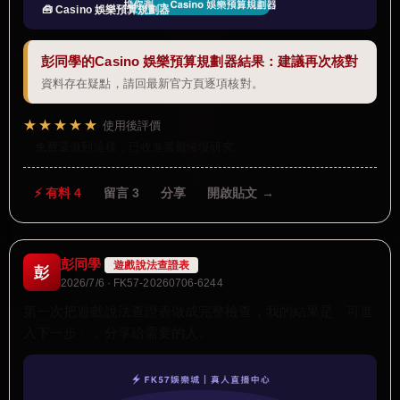
🧰 Casino 娛樂預算規劃器
彭同學的Casino 娛樂預算規劃器結果：建議再次核對
資料存在疑點，請回最新官方頁逐項核對。
★★★★★
使用後評價
免費還做到這樣，已收進書籤慢慢研究。
⚡ 有料 4
留言 3
分享
開啟貼文 →
彭同學
遊戲說法查證表
彭
2026/7/6 · FK57-20260706-6244
第一次把遊戲說法查證表做成完整檢查，我的結果是「可進
入下一步」，分享給需要的人。