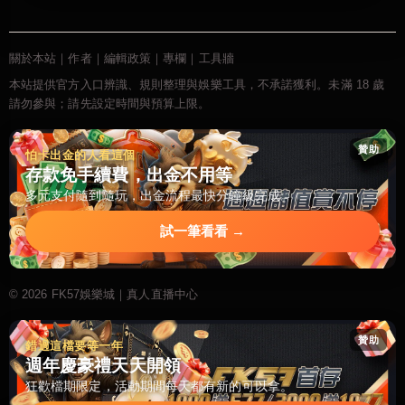
關於本站
｜
作者
｜
編輯政策
｜
專欄
｜
工具牆
本站提供官方入口辨識、規則整理與娛樂工具，不承諾獲利。未滿 18 歲
請勿參與；請先設定時間與預算上限。
贊助
怕卡出金的人看這個
存款免手續費，出金不用等
多元支付隨到隨玩，出金流程最快分鐘級完成。
試一筆看看 →
© 2026 FK57娛樂城｜真人直播中心
贊助
錯過這檔要等一年
週年慶豪禮天天開領
狂歡檔期限定，活動期間每天都有新的可以拿。