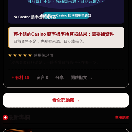
🔁 Casino 賠率機率換算器
蔡小姐的Casino 賠率機率換算器結果：需要補資料
目前資料不足，先補齊來源、日期或輸入。
★★★★★
使用後評價
結果頁做得很清楚，一眼看懂目前條件落在哪一型。
⚡ 有料 19
留言 0
分享
開啟貼文 →
看全部動態 →
最新專欄
專欄總覽