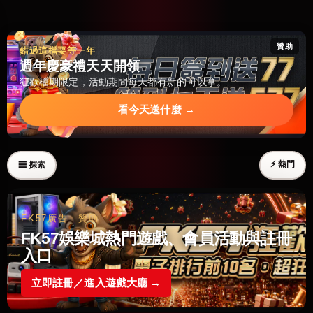
贊助
錯過這檔要等一年
週年慶豪禮天天開領
狂歡檔期限定，活動期間每天都有新的可以拿。
看今天送什麼 →
⚡ 熱門
☰ 探索
FK57廣告｜贊助
FK57娛樂城熱門遊戲、會員活動與註冊
入口
立即註冊／進入遊戲大廳 →