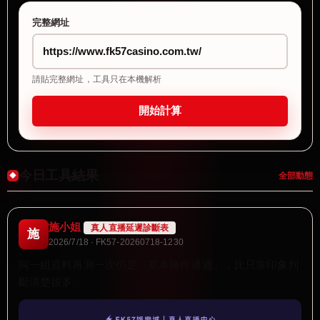
完整網址
請貼完整網址，工具只在本機解析
開始計算
今日工具結果
全部動態
施小姐
真人直播延遲診斷表
施
2026/7/18 · FK57-20260718-1230
同一組資料再測一次仍是「基本條件通過」，比只靠印象判
斷清楚很多。