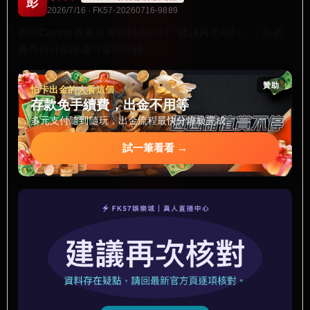
彭
2026/7/16 · FK57-20260716-9889
跑完Casino 娛樂預算規劃器得到「建議再次核對」，先把
條件與日期留成可重現紀錄。
贊助
怕卡出金的人看這個
存款免手續費，出金不用等
多元支付隨到隨玩，出金流程最快分鐘級完成。
試一筆看看 →