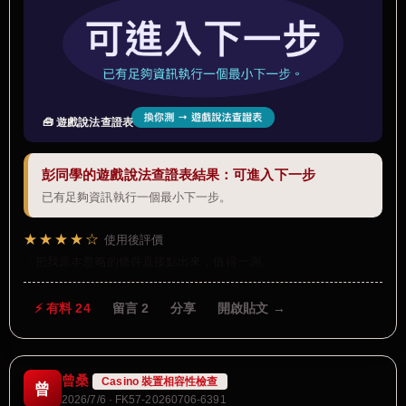
🧰 遊戲說法查證表
彭同學的遊戲說法查證表結果：可進入下一步
已有足夠資訊執行一個最小下一步。
★★★★☆
使用後評價
把我原本忽略的條件直接點出來，值得一測。
⚡ 有料 24
留言 2
分享
開啟貼文 →
曾桑
Casino 裝置相容性檢查
曾
2026/7/6 · FK57-20260706-6391