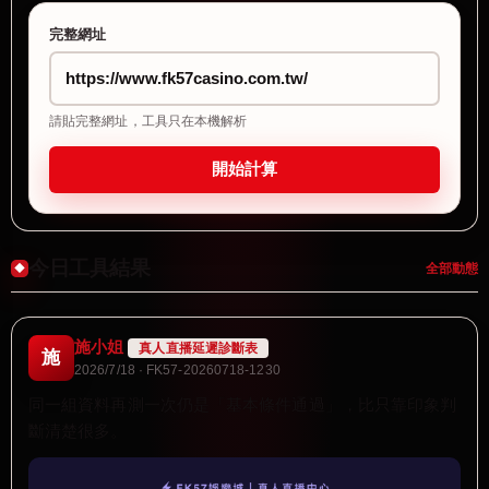
完整網址
請貼完整網址，工具只在本機解析
開始計算
今日工具結果
全部動態
施小姐
真人直播延遲診斷表
施
2026/7/18 · FK57-20260718-1230
同一組資料再測一次仍是「基本條件通過」，比只靠印象判
斷清楚很多。