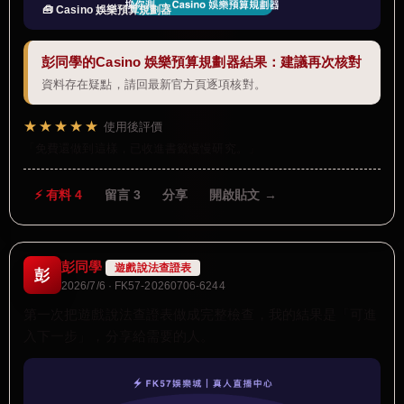
🧰 Casino 娛樂預算規劃器
彭同學的Casino 娛樂預算規劃器結果：建議再次核對
資料存在疑點，請回最新官方頁逐項核對。
★★★★★
使用後評價
免費還做到這樣，已收進書籤慢慢研究。
⚡ 有料 4
留言 3
分享
開啟貼文 →
彭同學
遊戲說法查證表
彭
2026/7/6 · FK57-20260706-6244
第一次把遊戲說法查證表做成完整檢查，我的結果是「可進
入下一步」，分享給需要的人。