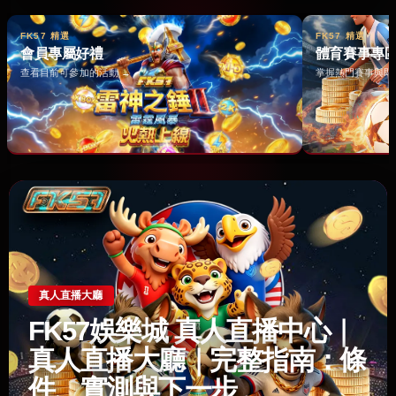
FK57 精選
FK57 精選
會員專屬好禮
體育賽事專
查看目前可參加的活動 →
掌握熱門賽事與即
真人直播大廳
FK57娛樂城 真人直播中心｜
真人直播大廳｜完整指南：條
件、實測與下一步