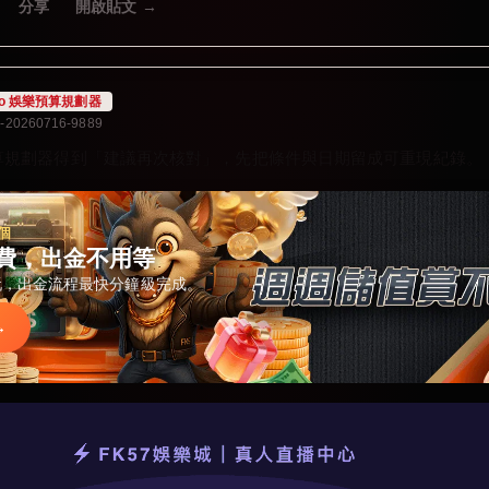
分享
開啟貼文 →
ino 娛樂預算規劃器
7-20260716-9889
娛樂預算規劃器得到「建議再次核對」，先把條件與日期留成可重現紀錄。
個
費，出金不用等
玩，出金流程最快分鐘級完成。
→