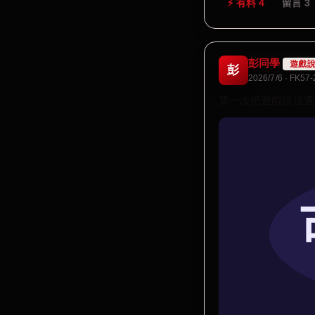
⚡ 有料 4
留言 3
彭同學
遊戲
彭
2026/7/6 · FK57
第一次把遊戲說法查