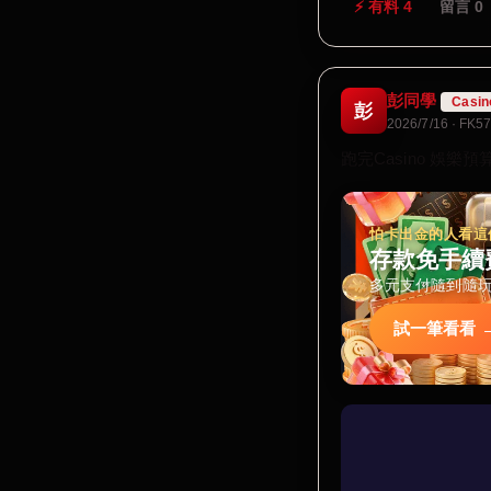
⚡ 有料 4
留言 0
彭同學
Cas
彭
2026/7/16 · FK5
跑完Casino 
怕卡出金的人看這
存款免手續
多元支付隨到隨
試一筆看看 