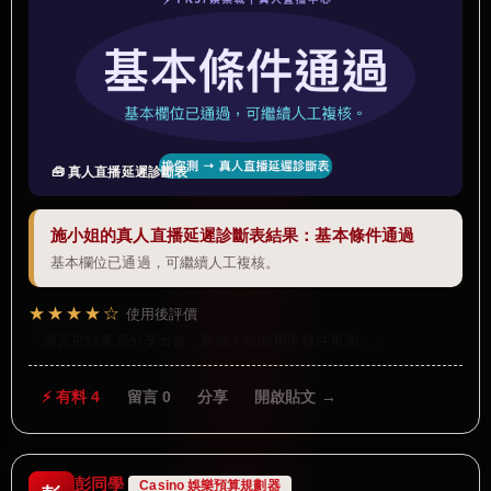
🧰 真人直播延遲診斷表
施小姐的真人直播延遲診斷表結果：基本條件通過
基本欄位已通過，可繼續人工複核。
★★★★☆
使用後評價
測完把結果頁分享出去，其他人也能用同條件重測。
⚡ 有料 4
留言 0
分享
開啟貼文 →
彭同學
Casino 娛樂預算規劃器