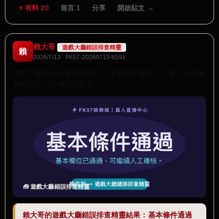
⚡ 有料 20
留言 1
分享
開啟貼文 →
賴大哥
遊戲大廳錯誤排查精靈
賴
2026/7/13 · FK57-20260713-6591
遊戲大廳錯誤排查精靈跑出「基本條件通過」，每一項依據
都有列出，方便自己複查。
🧰 遊戲大廳錯誤排查精靈
賴大哥的遊戲大廳錯誤排查精靈結果：基本條件通過