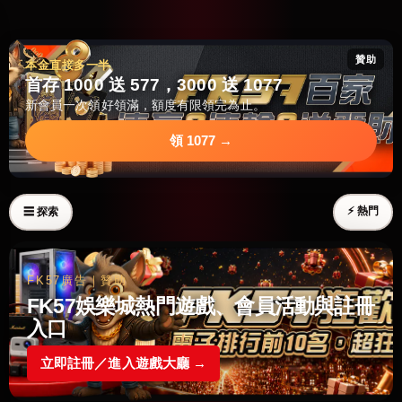
贊助
本金直接多一半
首存 1000 送 577，3000 送 1077
新會員一次領好領滿，額度有限領完為止。
領 1077 →
⚡ 熱門
☰ 探索
FK57廣告｜贊助
FK57娛樂城熱門遊戲、會員活動與註冊
入口
立即註冊／進入遊戲大廳 →