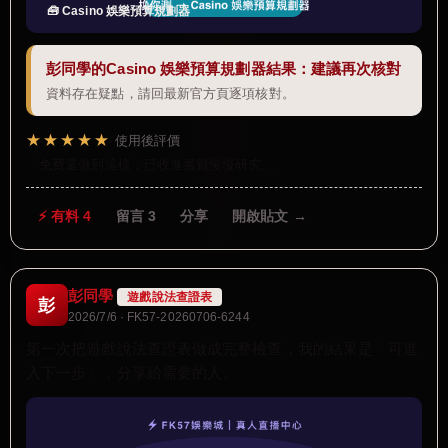
🧰 Casino 娛樂預算規劃器
彭同學的Casino 娛樂預算規劃器結果：建議再次核對
資料存在疑點，請回最新官方頁逐項核對。
★★★★★
使用後評價
免費還做到這樣，已收進書籤慢慢研究。
⚡ 有料 4
留言 3
分享
開啟貼文 →
彭同學
遊戲說法查證表
彭
2026/7/6 · FK57-20260706-6244
第一次把遊戲說法查證表做成完整檢查，我的結果是「可進
入下一步」，分享給需要的人。