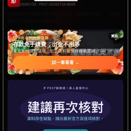
彭
2026/7/16 · FK57-20260716-9889
跑完Casino 娛樂預算規劃器得到「建議再次核對」，先把
條件與日期留成可重現紀錄。
贊助
怕卡出金的人看這個
存款免手續費，出金不用等
多元支付隨到隨玩，出金流程最快分鐘級完成。
試一筆看看 →