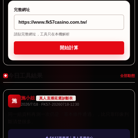
完整網址
請貼完整網址，工具只在本機解析
開始計算
今日工具結果
全部動態
施小姐
真人直播延遲診斷表
施
2026/7/18 · FK57-20260718-1230
同一組資料再測一次仍是「基本條件通過」，比只靠印象判
斷清楚很多。