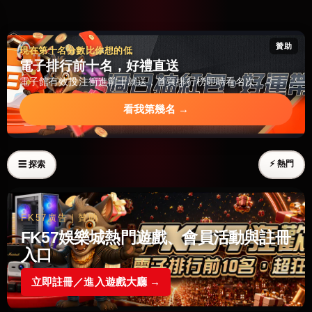
贊助
現在第十名分數比你想的低
電子排行前十名，好禮直送
電子館有效投注衝進前十就送，首頁排行榜即時看名次。
看我第幾名 →
⚡ 熱門
☰ 探索
FK57廣告｜贊助
FK57娛樂城熱門遊戲、會員活動與註冊
入口
立即註冊／進入遊戲大廳 →