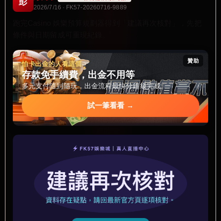
彭
2026/7/16 · FK57-20260716-9889
跑完Casino 娛樂預算規劃器得到「建議再次核對」，先把
條件與日期留成可重現紀錄。
贊助
怕卡出金的人看這個
存款免手續費，出金不用等
多元支付隨到隨玩，出金流程最快分鐘級完成。
試一筆看看 →