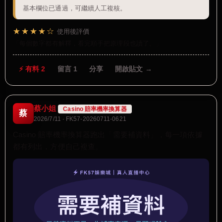
基本欄位已通過，可繼續人工複核。
★★★★☆
使用後評價
每個數字都有解釋，看完順手把原理段也讀了。
⚡ 有料 2
留言 1
分享
開啟貼文 →
蔡小姐
Casino 賠率機率換算器
蔡
2026/7/11 · FK57-20260711-0621
Casino 賠率機率換算器跑出「需要補資料」，每一項依據
都有列出，方便自己複查。