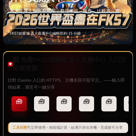
真人直播大廳完整指南，整理來源、條件、比較表、實
例、FAQ、互動工具與指定註冊入口。
FK57娛樂城 真人直播中心編輯部
約 15 分鐘
🧮 免費FK57娛樂城 真人直播中心 入口安
全檢查器
比對 Casino 入口的 HTTPS、主機名與可疑字元。——輸入即
得結果，測完可一鍵分享
🧰
🧰
🧰
🧰
🧰
🧰
FK57娛
Casin
Casin
Casin
遊戲說法查
Casi
工具狀態
可立即使用・純前端計算・結果只存在本機・完成後可分享