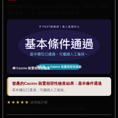
我把目前條件放進Casino 裝置相容性檢查，結果是「基本
條件通過」，下一步要補什麼一眼就看懂。
🧰 Casino 裝置相容性檢查
曾桑的Casino 裝置相容性檢查結果：基本條件通過
基本欄位已通過，可繼續人工複核。
★★★★★
使用後評價
測完把結果頁分享出去，其他人也能用同條件重測。