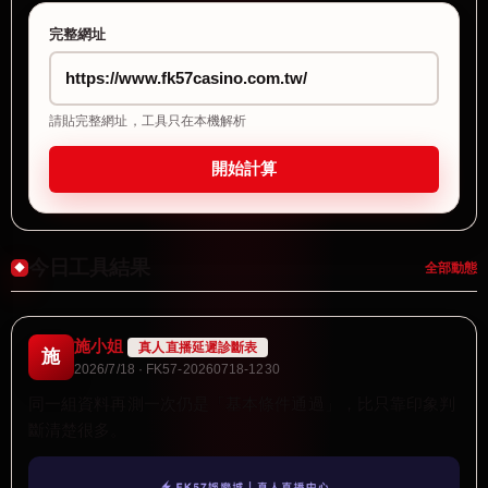
完整網址
請貼完整網址，工具只在本機解析
開始計算
今日工具結果
全部動態
施小姐
真人直播延遲診斷表
施
2026/7/18 · FK57-20260718-1230
同一組資料再測一次仍是「基本條件通過」，比只靠印象判
斷清楚很多。