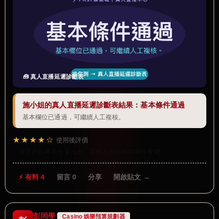
🧰 真人直播延遲診斷表
施小姐的真人直播延遲診斷表結果：基本條件通過
基本欄位已通過，可繼續人工複核。
★★★★☆
使用後評價
測完把結果頁分享出去，其他人也能用同條件重測。
⚡ 有料 4
留言 0
分享
開啟貼文 →
彭同學
Casino 娛樂預算規劃器