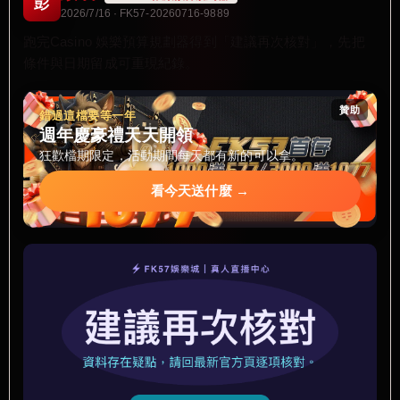
彭
2026/7/16 · FK57-20260716-9889
跑完Casino 娛樂預算規劃器得到「建議再次核對」，先把
條件與日期留成可重現紀錄。
贊助
錯過這檔要等一年
週年慶豪禮天天開領
狂歡檔期限定，活動期間每天都有新的可以拿。
看今天送什麼 →