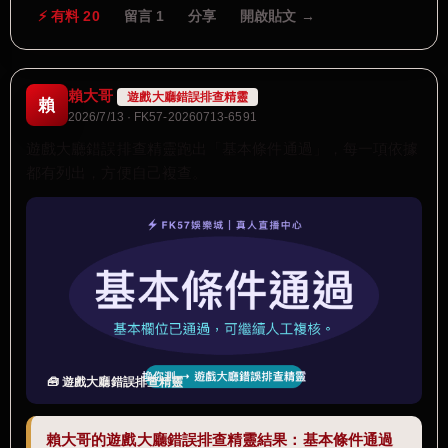
⚡ 有料 20
留言 1
分享
開啟貼文 →
賴大哥
遊戲大廳錯誤排查精靈
賴
2026/7/13 · FK57-20260713-6591
遊戲大廳錯誤排查精靈跑出「基本條件通過」，每一項依據
都有列出，方便自己複查。
🧰 遊戲大廳錯誤排查精靈
賴大哥的遊戲大廳錯誤排查精靈結果：基本條件通過