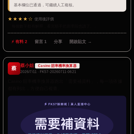
基本欄位已通過，可繼續人工複核。
★★★★☆
使用後評價
每個數字都有解釋，看完順手把原理段也讀了。
⚡ 有料 2
留言 1
分享
開啟貼文 →
蔡小姐
Casino 賠率機率換算器
蔡
2026/7/11 · FK57-20260711-0621
Casino 賠率機率換算器跑出「需要補資料」，每一項依據
都有列出，方便自己複查。