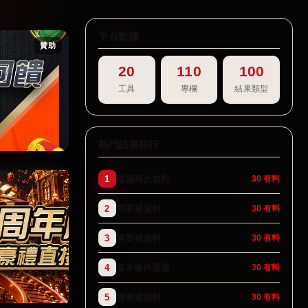
平台數據
贊助
20
110
100
工具
專欄
結果類型
熱門結果排行
1
建議再次核對
30 有料
2
需要補資料
30 有料
3
需要補資料
30 有料
4
基本條件通過
30 有料
5
需要補資料
30 有料