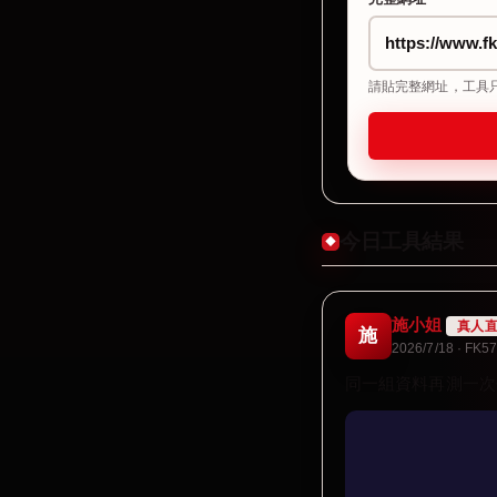
請貼完整網址，工具
今日工具結果
施小姐
真人
施
2026/7/18 · FK5
同一組資料再測一次