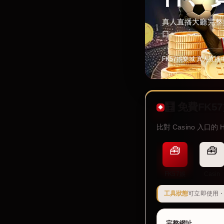
真人直播大廳完整
口。
FK57娛樂城 真人直
🧮 免費FK
比對 Casino 入
🧰
🧰
FK57娛
Casin
工具狀態
可立即使用
完整網址