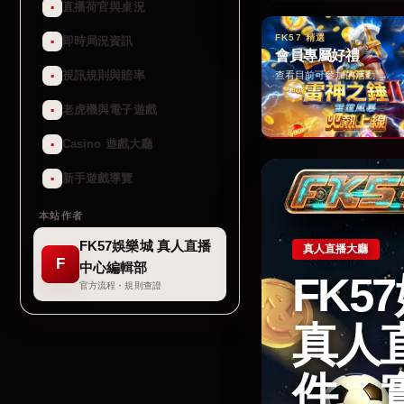
直播荷官與桌況
▪
FK57 精選
即時局況資訊
▪
會員專屬好禮
視訊規則與賠率
▪
查看目前可參加的活動 →
老虎機與電子遊戲
▪
Casino 遊戲大廳
▪
新手遊戲導覽
▪
本站作者
FK57娛樂城 真人直播
真人直播大廳
F
中心編輯部
FK5
官方流程・規則查證
真人
件、