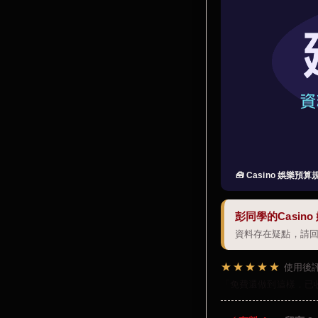
🧰 Casino 娛樂預
彭同學的Casi
資料存在疑點，請
★★★★★
使用後
免費還做到這樣，已