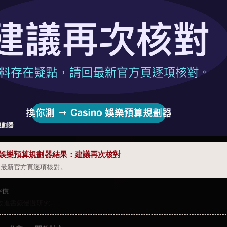
算規劃器
no 娛樂預算規劃器結果：建議再次核對
回最新官方頁逐項核對。
評價
收進書籤慢慢研究。