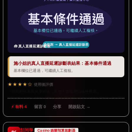
🧰 真人直播延遲診斷表
施小姐的真人直播延遲診斷表結果：基本條件通過
基本欄位已通過，可繼續人工複核。
★★★★☆
使用後評價
測完把結果頁分享出去，其他人也能用同條件重測。
⚡ 有料 4
留言 0
分享
開啟貼文 →
彭同學
Casino 娛樂預算規劃器