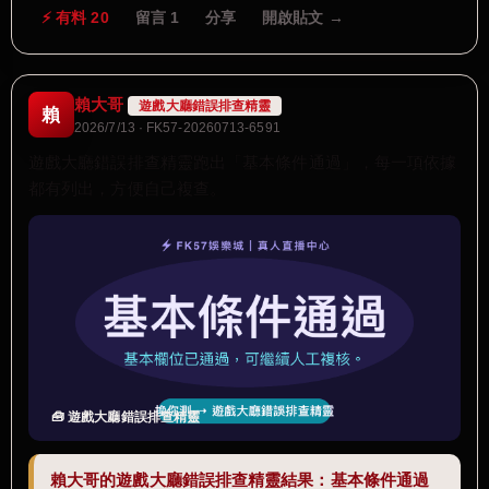
⚡ 有料 20
留言 1
分享
開啟貼文 →
賴大哥
遊戲大廳錯誤排查精靈
賴
2026/7/13 · FK57-20260713-6591
遊戲大廳錯誤排查精靈跑出「基本條件通過」，每一項依據
都有列出，方便自己複查。
🧰 遊戲大廳錯誤排查精靈
賴大哥的遊戲大廳錯誤排查精靈結果：基本條件通過