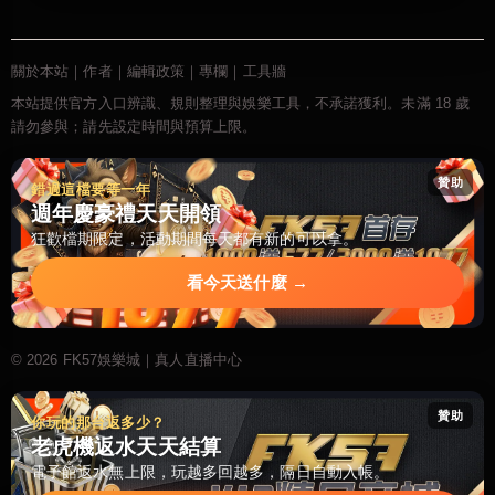
關於本站
｜
作者
｜
編輯政策
｜
專欄
｜
工具牆
本站提供官方入口辨識、規則整理與娛樂工具，不承諾獲利。未滿 18 歲
請勿參與；請先設定時間與預算上限。
贊助
錯過這檔要等一年
週年慶豪禮天天開領
狂歡檔期限定，活動期間每天都有新的可以拿。
看今天送什麼 →
© 2026 FK57娛樂城｜真人直播中心
贊助
你玩的那台返多少？
老虎機返水天天結算
電子館返水無上限，玩越多回越多，隔日自動入帳。