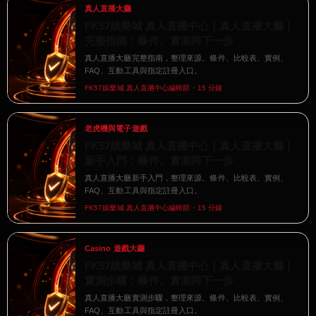
真人直播大廳
FK57娛樂城 真人直播中心｜真人直播大廳｜
完整指南：條件、實測與下一步
真人直播大廳完整指南，整理來源、條件、比較表、實例、
FAQ、互動工具與指定註冊入口。
FK57娛樂城 真人直播中心編輯部・15 分鐘
老虎機與電子遊戲
FK57娛樂城 真人直播中心｜真人直播大廳｜
新手入門：條件、實測與下一步
真人直播大廳新手入門，整理來源、條件、比較表、實例、
FAQ、互動工具與指定註冊入口。
FK57娛樂城 真人直播中心編輯部・15 分鐘
Casino 遊戲大廳
FK57娛樂城 真人直播中心｜真人直播大廳｜
實測步驟：條件、實測與下一步
真人直播大廳實測步驟，整理來源、條件、比較表、實例、
FAQ、互動工具與指定註冊入口。