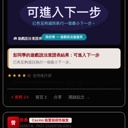
🧰 遊戲說法查證表
彭同學的遊戲說法查證表結果：可進入下一步
已有足夠資訊執行一個最小下一步。
★★★★☆
使用後評價
把我原本忽略的條件直接點出來，值得一測。
⚡ 有料 24
留言 2
分享
開啟貼文 →
曾桑
Casino 裝置相容性檢查
曾
2026/7/6 · FK57-20260706-6391