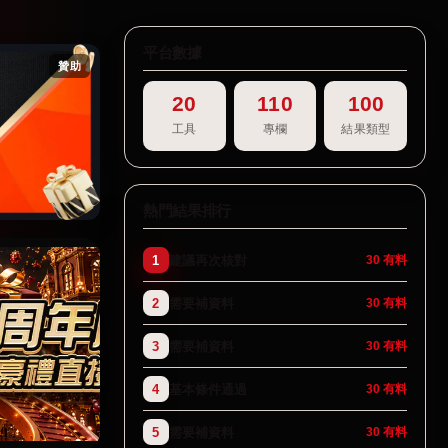
平台數據
贊助
20
110
100
工具
專欄
結果類型
熱門結果排行
1
建議再次核對
30 有料
2
需要補資料
30 有料
3
需要補資料
30 有料
4
基本條件通過
30 有料
5
需要補資料
30 有料