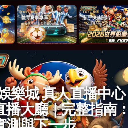
FK57 精選
FK57 精選
體育賽事專區
新手快速開始
掌握熱門賽事與即時內容 →
完成註冊並進入遊戲大廳 →
7娛樂城 真人直播中心
直播大廳｜完整指南
實測與下一步