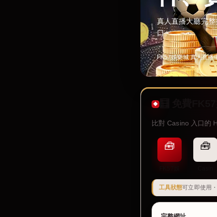
真人直播大廳完整
口。
FK57娛樂城 真人直
🧮 免費FK
比對 Casino 入
🧰
🧰
FK57娛
Casin
工具狀態
可立即使用
完整網址