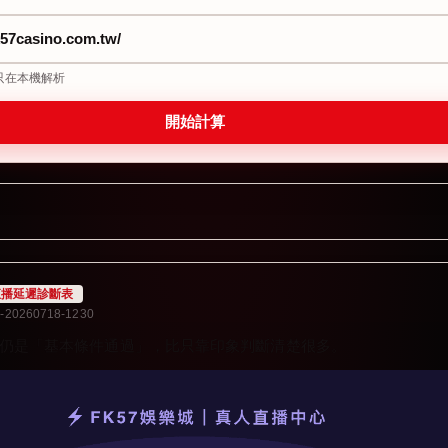
只在本機解析
開始計算
直播延遲診斷表
7-20260718-1230
仍是「基本條件通過」，比只靠印象判斷清楚很多。