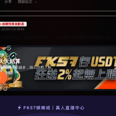
分享
開啟貼文 →
ino 娛樂預算規劃器
7-20260716-9889
娛樂預算規劃器得到「建議再次核對」，先把條件與日期留成可重現紀錄。
？
天天結算
限，玩越多回越多，隔日自動入帳。
→