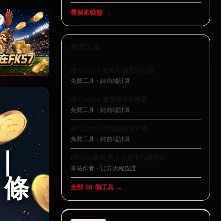
看探索動態 →
精選工具
🧰 Casino 攻略可信度評分器
免費工具・純前端計算
🧰 Casino 會員權益比較器
免費工具・純前端計算
🧰 Casino 活動資格檢查表
免費工具・純前端計算
｜
FK57娛樂城 真人直播中心編輯部
本站作者・官方流程查證
：條
全部 20 個工具 →