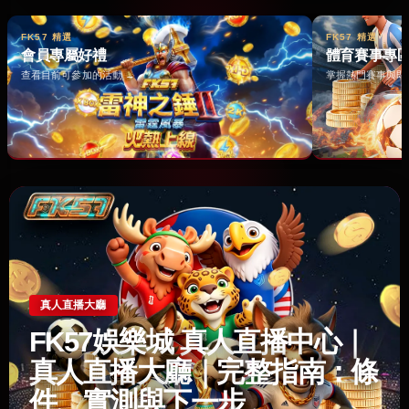
FK57 精選
FK57 精選
會員專屬好禮
體育賽事專
查看目前可參加的活動 →
掌握熱門賽事與即
真人直播大廳
FK57娛樂城 真人直播中心｜
真人直播大廳｜完整指南：條
件、實測與下一步