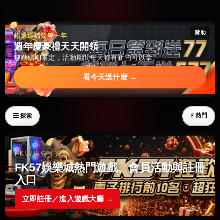
贊助
錯過這檔要等一年
週年慶豪禮天天開領
狂歡檔期限定，活動期間每天都有新的可以拿。
看今天送什麼 →
⚡ 熱門
☰ 探索
FK57廣告｜贊助
FK57娛樂城熱門遊戲、會員活動與註冊
入口
立即註冊／進入遊戲大廳 →