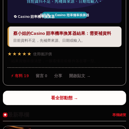
🔁 Casino 賠率機率換算器
蔡小姐的Casino 賠率機率換算器結果：需要補資料
目前資料不足，先補齊來源、日期或輸入。
★★★★★
使用後評價
結果頁做得很清楚，一眼看懂目前條件落在哪一型。
⚡ 有料 19
留言 0
分享
開啟貼文 →
看全部動態 →
最新專欄
專欄總覽