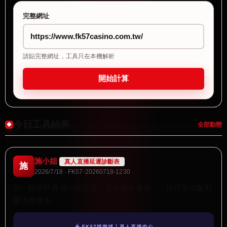
完整網址
請貼完整網址，工具只在本機解析
開始計算
今日工具結果
全部動態
施小姐
真人直播延遲診斷表
施
2026/7/18 · FK57-20260718-1230
同一組資料再測一次仍是「基本條件通過」，比只靠印象判
斷清楚很多。