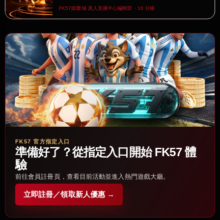
FK57娛樂城 真人直播中心編輯部・16 分鐘
FK57 官方指定入口
準備好了？從指定入口開始 FK57 體
驗
前往會員註冊頁，查看目前活動並進入熱門遊戲大廳。
立即註冊／領取新人優惠 →