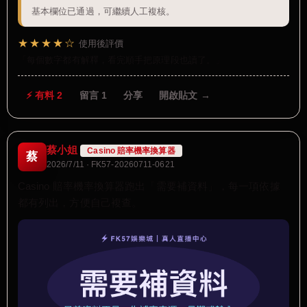
基本欄位已通過，可繼續人工複核。
★★★★☆
使用後評價
每個數字都有解釋，看完順手把原理段也讀了。
⚡ 有料 2
留言 1
分享
開啟貼文 →
蔡小姐
Casino 賠率機率換算器
蔡
2026/7/11 · FK57-20260711-0621
Casino 賠率機率換算器跑出「需要補資料」，每一項依據
都有列出，方便自己複查。