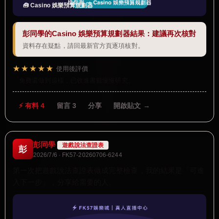
🧰 Casino 娛樂預算規劃器
彭同學的Casino 娛樂預算規劃器結果：建議再次核對
資料存在疑點，請回最新官方頁逐項核對。
★★★★★
使用後評價
免費還做到這樣，已收進書籤慢慢研究。
⚡ 有料 4
留言 3
分享
開啟貼文 →
彭同學
遊戲說法查證表
彭
2026/7/6 · FK57-20260706-6244
第一次把遊戲說法查證表做成完整檢查，我的結果是「可進
入下一步」，分享給需要的人。